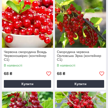
Червона смородина Вождь
Смородина червона
Червоношкірих (контейнер
Орловська Зірка (контейнер
С1)
С1)
В наявності
В наявності
68
68
₴
₴
Купити
Купити