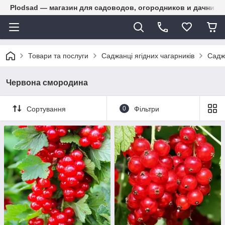
Plodsad — магазин для садоводов, огородников и дачнико
Товари та послуги
Саджанці ягідних чагарників
Садж
Червона смородина
Сортування
0
Фільтри