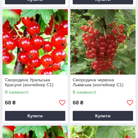
Смородина Уральська
Смородина червона
Красуня (контейнер С1)
Львівська (контейнер С1)
В наявності
В наявності
68
68
₴
₴
Купити
Купити