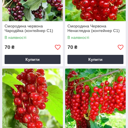
Смородина червона
Смородина Червона
Чародійка (контейнер С1)
Ненаглядна (контейнер С1)
В наявності
В наявності
70
70
₴
₴
Купити
Купити