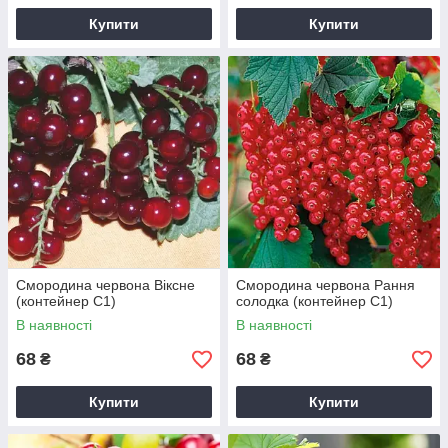
Купити
Купити
Смородина червона Віксне
Смородина червона Рання
(контейнер С1)
солодка (контейнер С1)
В наявності
В наявності
68
68
₴
₴
Купити
Купити