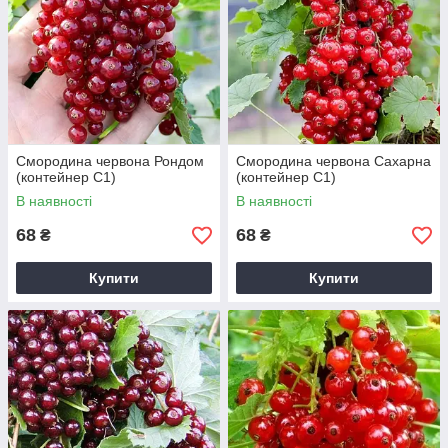
Смородина червона Рондом
Смородина червона Сахарна
(контейнер С1)
(контейнер С1)
В наявності
В наявності
68
68
₴
₴
Купити
Купити