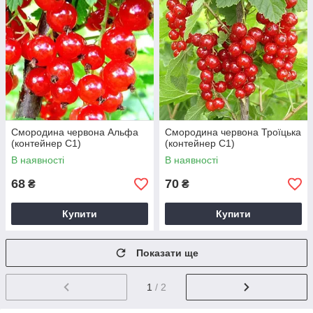
Смородина червона Альфа
Смородина червона Троїцька
(контейнер С1)
(контейнер С1)
В наявності
В наявності
68
70
₴
₴
Купити
Купити
Показати ще
1
/ 2