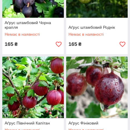
Аґрус штамбовий Чорна
крапля
Аґрус штамбовий Роднік
Немає в наявності
Немає в наявності
165
165
₴
₴
Аґрус Північний Капітан
Аґрус Фініковий