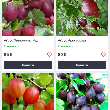
(відповідно до вашого регіону проживання). Саджанці можна
забрати особисто або отримати поштою. Оплата може бути
готівковою або безготівковою – за вашим бажанням.
Замовляйте саджанці аґрусу червоного, синього, зеленого. У
наявності великий вибір урожайних сортів.
Аґрус Хіннонмакі Ред
Аґрус Аристократ
В наявності
В наявності
85
80
₴
₴
Купити
Купити