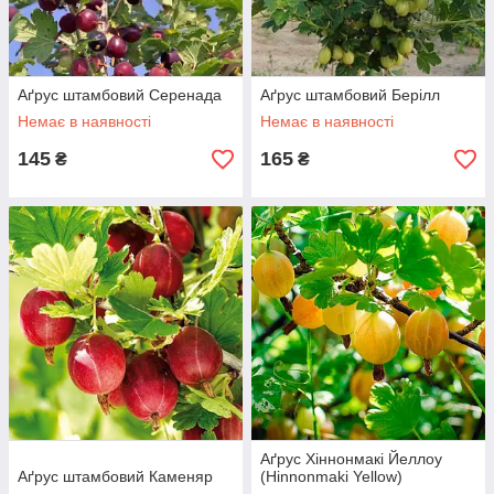
Аґрус штамбовий Серенада
Аґрус штамбовий Берілл
Немає в наявності
Немає в наявності
145
165
₴
₴
Аґрус Хіннонмакі Йеллоу
Аґрус штамбовий Каменяр
(Hinnonmaki Yellow)