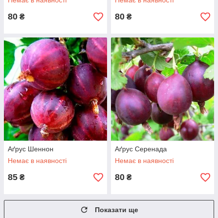
Немає в наявності
Немає в наявності
80
80
₴
₴
Аґрус Шеннон
Аґрус Серенада
Немає в наявності
Немає в наявності
85
80
₴
₴
Показати ще