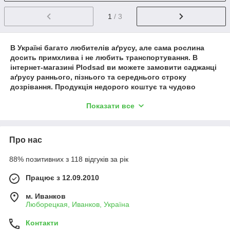
1
/ 3
В Україні багато любителів аґрусу, але сама рослина
досить примхлива і не любить транспортування. В
інтернет-магазині Plodsad ви можете замовити саджанці
аґрусу раннього, пізнього та середнього строку
дозрівання. Продукція недорого коштує та чудово
підходить для вирощування в саду або на дачі. У
Показати все
наявності є саджанці великоплідного синього, зеленого,
червоного аґрусу. Великою популярністю користуються
сорти без колючок. Відправляємо замовлення поштою.
Продукція надійно пакується, щоб витримати
Про нас
транспортування на далекі відстані. Якщо ви любите
смачні та корисні ягоди, радимо звернути увагу на
88% позитивних з 118 відгуків за рік
саджанці плодоносного безколючкового аґрусу, купити
які можна безпосередньо на нашому сайті.
Працює з 12.09.2010
Асортимент плодоносних саджанців аґрусу,
м. Иванков
переваги різних сортів
Люборецкая, Иванков, Україна
У каталозі на сайті представлений широкий вибір саджанців
аґрусу — кілька десятків плодоносних сортів. Тут ви можете
Контакти