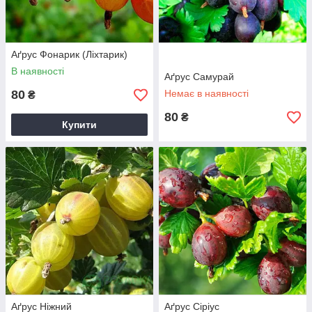
Аґрус Фонарик (Ліхтарик)
В наявності
Аґрус Самурай
80
Немає в наявності
₴
80
₴
Купити
Аґрус Ніжний
Аґрус Сіріус