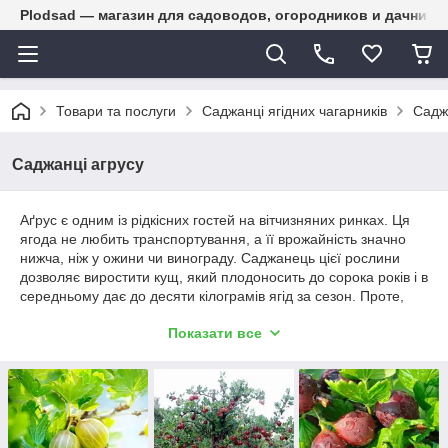
Plodsad — магазин для садоводов, огородников и дачнико
Товари та послуги
Саджанці ягідних чагарників
Садж
Саджанці агрусу
Аґрус є одним із рідкісних гостей на вітчизняних ринках. Ця
ягода не любить транспортування, а її врожайність значно
нижча, ніж у ожини чи винограду. Саджанець цієї рослини
дозволяє виростити кущ, який плодоносить до сорока років і в
середньому дає до десяти кілограмів ягід за сезон. Проте,
якими б не були негативні сторони, їх переважає
Показати все
оригінальний смак спілих ягід.
Окрім цього, ці ягоди вирізняються особливою зовнішньою
привабливістю, адже вони бувають практично всіх кольорів:
сині та зелені, червоні та золотисті. Серед переваг також
строки дозрівання: є сорти ранні, середні та пізні. Достатньо
посадити три рослини, щоб ласувати плодами протягом