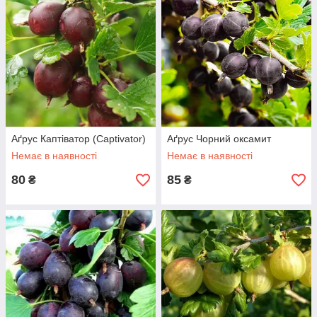
Аґрус Каптіватор (Captivator)
Аґрус Чорний оксамит
Немає в наявності
Немає в наявності
80
85
₴
₴