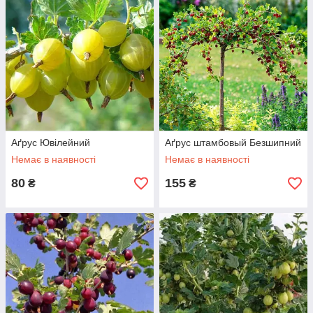
Аґрус Ювілейний
Аґрус штамбовый Безшипний
Немає в наявності
Немає в наявності
80
155
₴
₴