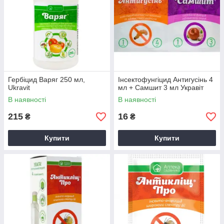
Гербіцид Варяг 250 мл,
Інсектофунгіцид Антигусінь 4
Ukravit
мл + Самшит 3 мл Укравіт
В наявності
В наявності
215
16
₴
₴
Купити
Купити