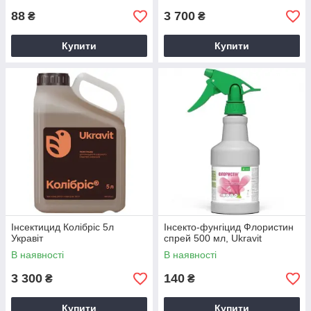
88
3 700
₴
₴
Купити
Купити
Інсектицид Колібріс 5л
Інсекто-фунгіцид Флористин
Укравіт
спрей 500 мл, Ukravit
В наявності
В наявності
3 300
140
₴
₴
Купити
Купити