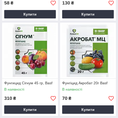
58
130
₴
₴
Купити
Купити
Фунгицид Сігнум 45 гр, Basf
Фунгіцид Акробат 20г Basf
В наявності
В наявності
310
70
₴
₴
Купити
Купити