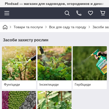
Plodsad — магазин для садоводов, огородников и дачнико
Товари та послуги
Все для саду та городу
Засоби за
Засоби захисту рослин
Фунгіциди
Інсектициди
Гербіциди