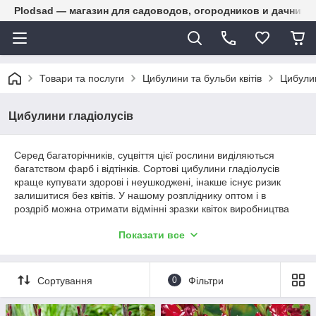
Plodsad — магазин для садоводов, огородников и дачнико
Товари та послуги
Цибулини та бульби квітів
Цибулин
Цибулини гладіолусів
Серед багаторічників, суцвіття цієї рослини виділяються
багатством фарб і відтінків. Сортові цибулини гладіолусів
краще купувати здорові і неушкоджені, інакше існує ризик
залишитися без квітів. У нашому розпліднику оптом і в
роздріб можна отримати відмінні зразки квіток виробництва
України.
Показати все
Різновиди квітів виробництва України
Сортування
0
Фільтри
У нашому каталозі представлені різноманітні квіти