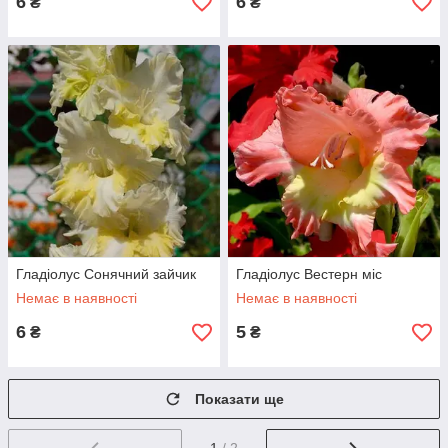
6
6
₴
₴
Гладіолус Сонячний зайчик
Гладіолус Вестерн міс
Немає в наявності
Немає в наявності
6
5
₴
₴
Показати ще
1
/ 2