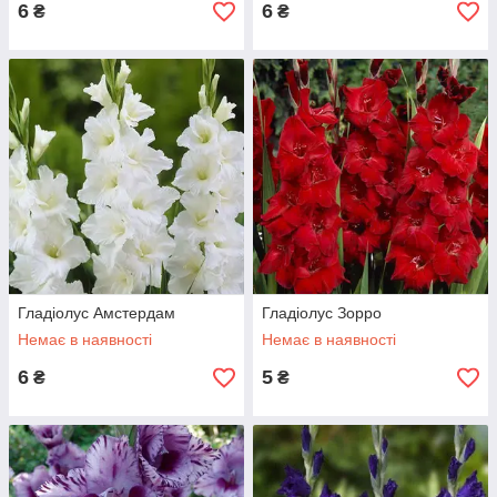
6
6
₴
₴
Гладіолус Амстердам
Гладіолус Зорро
Немає в наявності
Немає в наявності
6
5
₴
₴