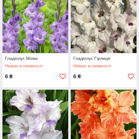
Гладіолус Мілка
Гладіолус Гірлиця
Немає в наявності
Немає в наявності
6
6
₴
₴