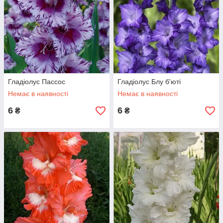
Гладіолус Пассос
Гладіолус Блу б'юті
Немає в наявності
Немає в наявності
6
6
₴
₴