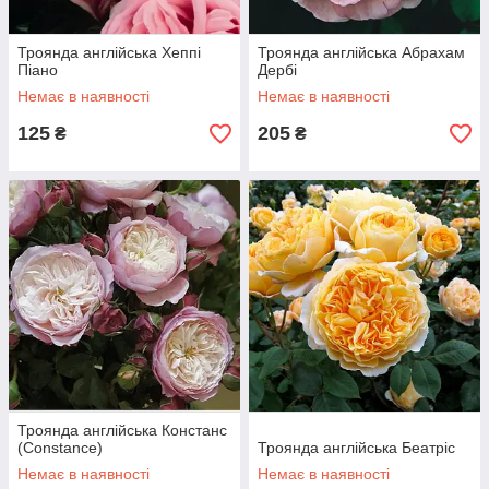
Троянда англійська Хеппі
Троянда англійська Абрахам
Піано
Дербі
Немає в наявності
Немає в наявності
125
205
₴
₴
Троянда англійська Констанс
(Constance)
Троянда англійська Беатріс
Немає в наявності
Немає в наявності