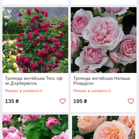
Троянда англійська Тесс оф
Троянда англійська Наташа
зе Д'ербервілль
Річардсон
Немає в наявності
Немає в наявності
135
195
₴
₴