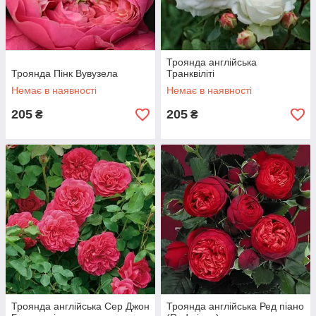
Троянда англійська
Троянда Пінк Вувузела
Транквіліті
Немає в наявності
Немає в наявності
205
205
₴
₴
Троянда англійська Сер Джон
Троянда англійська Ред піано