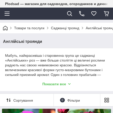
Plodsad — магазин для садоводов, огородников и дачнико
Товари та послуги
Саджанці троянд
Англійські троя
Англійські троянди
Мабуть, найкрасивіша і старовинна група це саджанці
«Англійських» роз — вже більше століття ці величні рослини
радують нас своєю невимовною красою. Відрізняється
величезними красивої форми густо-махровими бутонами і
сильний приємний аромат. Один з головних прабатьків —
селекціонер з Англії Девід Остін. Після довгих експериментів
Показати все
схрещення різних сортів і груп з'явилися троянди з
потужними кущами до 1,5 метра заввишки, величезними,
різними за своєю формою бутонами. У наш час дуже багато
цінителі живої краси воліють купити середньорослі,
Сортування
0
Фільтри
високорослі «Англійські троянди, які широко
використовуються в ландшафтному дизайні, завдяки