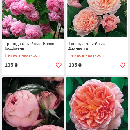
Троянда англійська Бразе
Троянда англійська
Кадфаель
Джульєтта
Немає в наявності
Немає в наявності
135
135
₴
₴