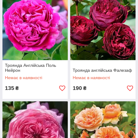
величезній кількості кольорів, відтінків і форм бутона, а також
розмірами куща, неповторному аромату.
Особливості середньорослих і
високорослих сортів троянд
Саджанці «Англійських» троянд володіють численними
перевагами, серед яких можна виділити:
рівномірне розташування суцвіть по всьому кущу
Троянда Англійська Поль
середньорослих, високорослих сортів;
Нейрон
Троянда англійська Фалезаф
досить тривалий період цвітіння, близько 4 місяців;
Немає в наявності
Немає в наявності
неповторний, яскраво виражений аромат.
135
190
₴
₴
Щоб поліпшити приживлюваність молодих рослин перед
висаджуванням кореневу систему необхідно замочити у
водному розчині з прискорювачами зростання. Яма для
посадки необхідна середніх розмірів, приблизно 50х50 см.
Щеплені саджанці «Англійських» троянд