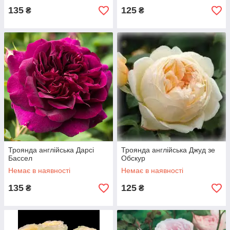
135
125
₴
₴
Троянда англійська Дарсі
Троянда англійська Джуд зе
Бассел
Обскур
Немає в наявності
Немає в наявності
135
125
₴
₴