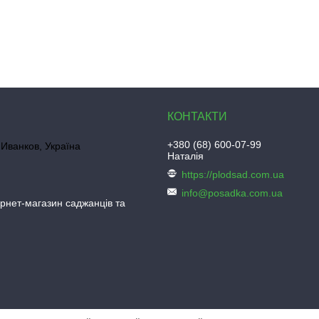
+380 (68) 600-07-99
Иванков, Україна
Наталія
https://plodsad.com.ua
info@posadka.com.ua
ернет-магазин саджанців та