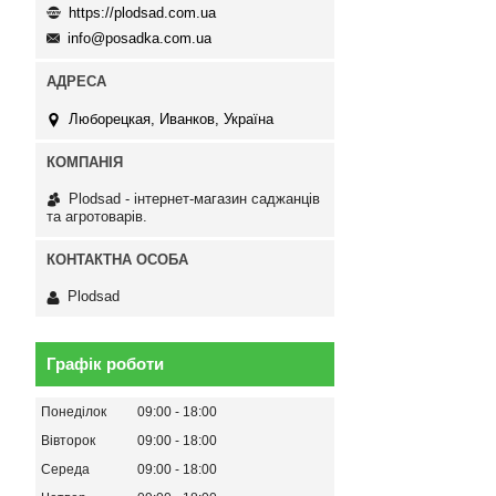
https://plodsad.com.ua
info@posadka.com.ua
Люборецкая, Иванков, Україна
Plodsad - інтернет-магазин саджанців
та агротоварів.
Plodsad
Графік роботи
Понеділок
09:00
18:00
Вівторок
09:00
18:00
Середа
09:00
18:00