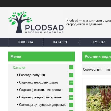
Plodsad — магазин для садо
огородников и дачников
ГОЛОВНА
КАТАЛОГ
ПРО НАС
Рослини водні
Каталог
Розсада полуниці
Саджанці плодових дерев
Саджанці екзотичних рослин
Саджанці ягідних чагарників
Саженцы цитрусовых деревьев