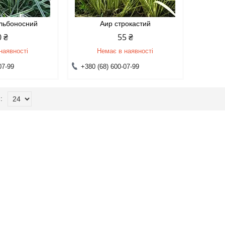
ульбоносний
Аир строкастий
0 ₴
55 ₴
наявності
Немає в наявності
07-99
+380 (68) 600-07-99