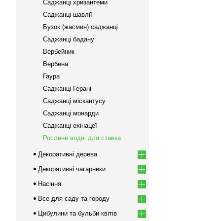
Саджанці хризантеми
Саджанці шавлії
Бузок (жасмин) саджанці
Саджанці бадану
Вербейник
Вербена
Гаура
Саджанці Герані
Саджанці міскантусу
Саджанці монарди
Саджанці ехінацеї
Рослини водні для ставка
Декоративні дерева
Декоративні чагарники
Насіння
Все для саду та городу
Цибулини та бульби квітів