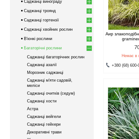
Саджанці винограду
Саджанці троянд
Саджанці гортензії
Саджанці хвойних рослин
Аир злакоподіб
В'юнкі рослини
gramine
7
Багаторічні рослини
Немає в 
Саджанці багаторічних рослин
Саджанці азалії
+380 (68) 600-
Морозник саджанці
Саджанці м'яти садовій,
меліси
Саджанці очитків (седум)
Саджанці хости
Астра
Саджанці вейгели
Саджанці гейхери
Декоративні трави