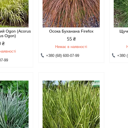
ний Ogon (Acorus
Осока Буханана Firefox
Щучк
us Ogon)
55 ₴
0 ₴
Немає в наявності
наявності
+380 (68) 600-07-99
+380 (
07-99