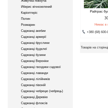
Живучка повзуча
Иберис вічнозелений
Райграс б
Каріоптеріс
3
Полин
Немає в 
Розмарин
Саджанці акебии
+380 (68) 600-
Саджанці армерії
Саджанці бруслини
Саджанці будклеї
Саджанці бузини
Саджанці Вероніки
Саджанці гвоздики садової
Саджанці лаванди
Саджанці лілійників
Саджанці півоній
Саджанці чебрецю (чебрець)
Саджанці Деревію
Саджанці флоксів