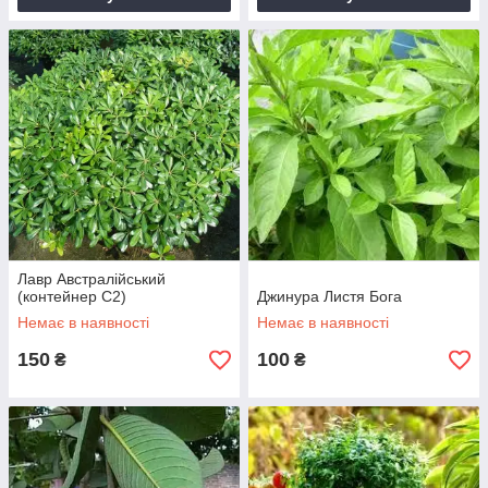
Лавр Австралійський
(контейнер С2)
Джинура Листя Бога
Немає в наявності
Немає в наявності
150
100
₴
₴