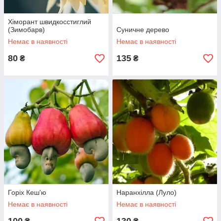
Хіморант швидкосстиглий
(Зимобарв)
Суничне дерево
Немає в наявності
Немає в наявності
80
135
₴
₴
Горіх Кеш'ю
Наранхілла (Луло)
Немає в наявності
Немає в наявності