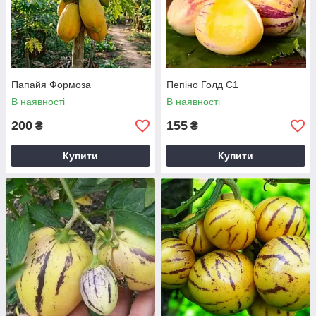
Папайя Формоза
Пепіно Голд С1
В наявності
В наявності
200
155
₴
₴
Купити
Купити