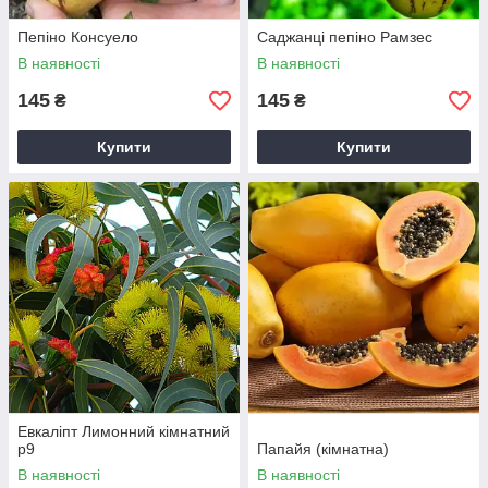
Пепіно Консуело
Саджанці пепіно Рамзес
В наявності
В наявності
145
145
₴
₴
Купити
Купити
Евкаліпт Лимонний кімнатний
р9
Папайя (кімнатна)
В наявності
В наявності