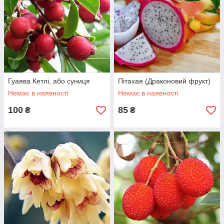
Гуаява Кетлі, або суниця
Пітахая (Драконовий фрукт)
Немає в наявності
Немає в наявності
100
85
₴
₴