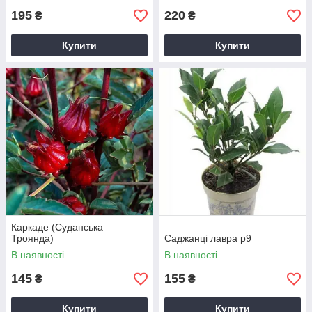
195
220
₴
₴
Купити
Купити
Каркаде (Суданська
Троянда)
Саджанці лавра р9
В наявності
В наявності
145
155
₴
₴
Купити
Купити