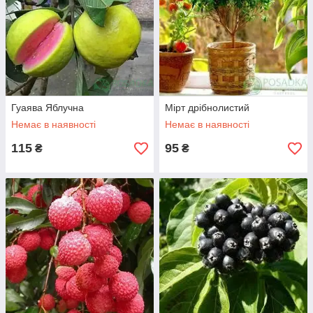
Гуаява Яблучна
Мірт дрібнолистий
Немає в наявності
Немає в наявності
115
95
₴
₴