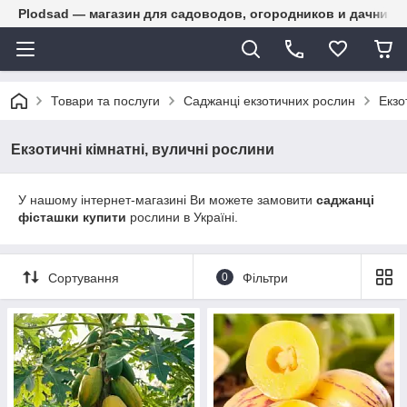
Plodsad — магазин для садоводов, огородников и дачнико
Товари та послуги
Саджанці екзотичних рослин
Екзо
Екзотичні кімнатні, вуличні рослини
У нашому інтернет-магазині Ви можете замовити
саджанці
фісташки купити
рослини в Україні.
Сортування
0
Фільтри