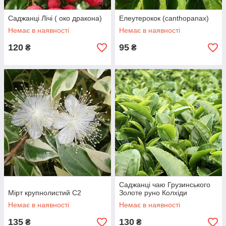
Саджанці Лічі ( око дракона)
Елеутерокок (canthopanax)
Немає в наявності
Немає в наявності
120
95
₴
₴
Саджанці чаю Грузинського
Мірт крупнолистий С2
Золоте руно Колхіди
Немає в наявності
Немає в наявності
135
130
₴
₴