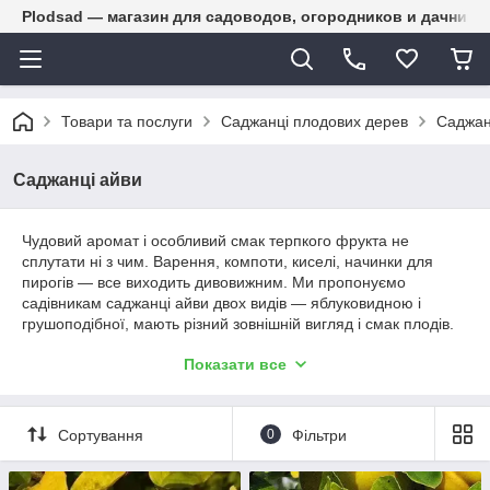
Plodsad — магазин для садоводов, огородников и дачнико
Товари та послуги
Саджанці плодових дерев
Саджан
Саджанці айви
Чудовий аромат і особливий смак терпкого фрукта не
сплутати ні з чим. Варення, компоти, киселі, начинки для
пирогів — все виходить дивовижним. Ми пропонуємо
садівникам саджанці айви двох видів — яблуковидною і
грушоподібної, мають різний зовнішній вигляд і смак плодів.
Особливості вирощування айви
Показати все
Айва — фрукт, шановане з давнини. Навесні дерево цвіте
чудовими квітами, восени — балує великими плодами
Сортування
0
Фільтри
яскравого, насиченого відтінку. Наш магазин пропонує
звернути увагу на цю рослину, якщо такого ще немає в
вашому саду.