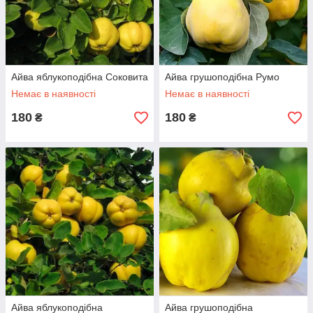
Замовляючи у нашому каталозі саджанці, слід визначитися зі
своїми смаковими уподобаннями, щоб вибрати сорт за своїм
уподобанням. Дерева цього виду зимостійкі і невибагливі,
стійко ведуть себе до різних захворювань.
Компанія Plodsad — відмінні сорти улюблених фруктових
Айва яблукоподібна Соковита
Айва грушоподібна Румо
дерев!
Немає в наявності
Немає в наявності
180
180
₴
₴
Айва яблукоподібна
Айва грушоподібна