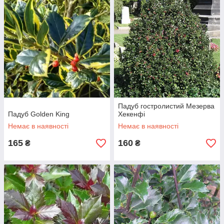
прикрасах завдяки своїм яскравим ягодам та декоративному
листю.
Посадіть саджанці падуба у своєму саду, щоб додати
цілорічної зелені та яскравих акцентів вашому ландшафту, а
також створити затишну та святкову атмосферу в зимовий
період.
Падуб гостролистий Мезерва
Падуб Golden King
Хекенфі
Немає в наявності
Немає в наявності
165
160
₴
₴