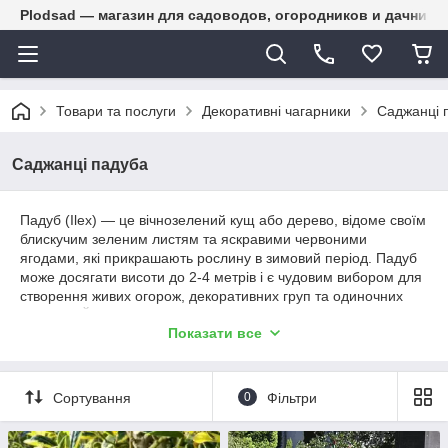
Plodsad — магазин для садоводов, огородников и дачнико
Товари та послуги
Декоративні чагарники
Саджанці 
Саджанці падуба
Падуб (Ilex) — це вічнозелений кущ або дерево, відоме своїм
блискучим зеленим листям та яскравими червоними
ягодами, які прикрашають рослину в зимовий період. Падуб
може досягати висоти до 2-4 метрів і є чудовим вибором для
створення живих огорож, декоративних груп та одиночних
посадок. Його декоративні якості роблять його популярним у
Показати все
ландшафтному дизайні.
Падуб віддає перевагу сонячним або напівтіньовим місцям та
добре дренованому ґрунту. Він стійкий до різних кліматичних
Сортування
0
Фільтри
умов і вимагає мінімального догляду, що робить його
ідеальним для використання в садах та парках. Крім того,
падуб часто використовується в зимових та різдвяних