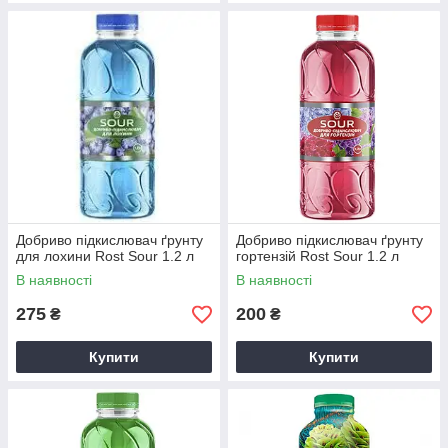
Добриво підкислювач ґрунту
Добриво підкислювач ґрунту
для лохини Rost Sour 1.2 л
гортензій Rost Sour 1.2 л
В наявності
В наявності
275
200
₴
₴
Купити
Купити