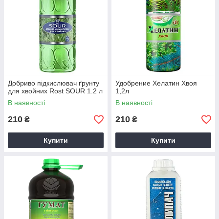
Добриво підкислювач ґрунту
Удобрение Хелатин Хвоя
для хвойних Rost SOUR 1.2 л
1,2л
В наявності
В наявності
210
210
₴
₴
Купити
Купити