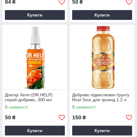
84
50
₴
₴
Купити
Купити
Доктор Хелп (DR.HELP)
Добриво підкислювач ґрунту
спрей-добриво, 300 мл
Rost Sour для троянд 1.2 л
В наявності
В наявності
50
150
₴
₴
Купити
Купити