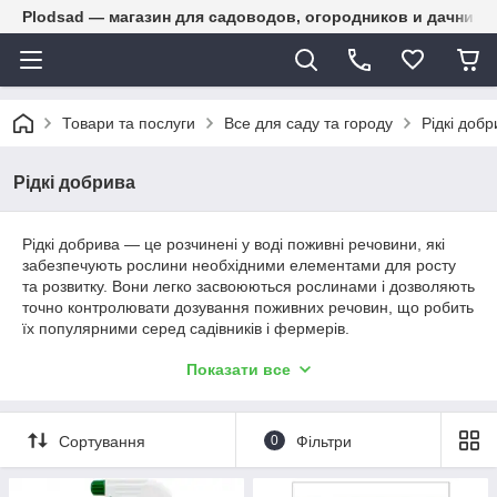
Plodsad — магазин для садоводов, огородников и дачнико
Товари та послуги
Все для саду та городу
Рідкі добр
Рідкі добрива
Рідкі добрива — це розчинені у воді поживні речовини, які
забезпечують рослини необхідними елементами для росту
та розвитку. Вони легко засвоюються рослинами і дозволяють
точно контролювати дозування поживних речовин, що робить
їх популярними серед садівників і фермерів.
Переваги рідких добрив:
Показати все
Швидка дія завдяки легкому засвоєнню поживних
речовин.
Можливість точного дозування і регулювання складу
Сортування
0
Фільтри
добрива.
Простота застосування через системи крапельного