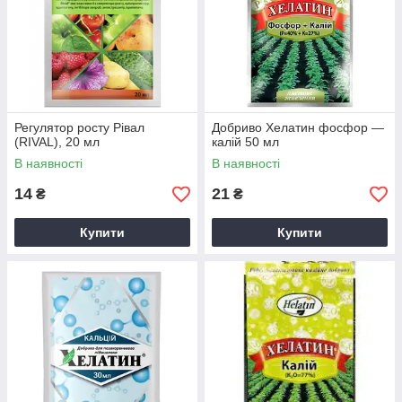
Регулярне застосування
: Залежно від типу добрива
і потреб рослин, добриво може застосовуватися
щотижня або раз на два тижні.
Популярні бренди рідких добрив:
Флоровіт
: Універсальне рідке добриво для
кімнатних і садових рослин.
Регулятор росту Рівал
Добриво Хелатин фосфор —
Агрикола
: Лінійка рідких добрив для різних типів
(RIVAL), 20 мл
калій 50 мл
рослин, включаючи овочі, квіти та плодові дерева.
В наявності
В наявності
Біомастер
: Органічне рідке добриво на основі
14
21
₴
₴
гумінових кислот і мікроелементів.
Заходи безпеки:
Купити
Купити
Дотримуйтесь інструкцій
: Точно дотримуйтесь
дозування і способів застосування, зазначених на
упаковці.
Уникайте передозування
: Надлишок добрив може
призвести до опіків коренів і листя рослин.
Зберігайте в недоступному для дітей і тварин
місці
: Добрива можуть бути токсичними при
проковтуванні або неправильному використанні.