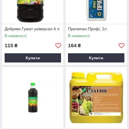
Добриво Гумат універсал 4 л
Прилипач Профі, 1л
В наявності
В наявності
115
164
₴
₴
Купити
Купити