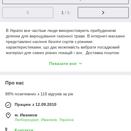
1
/ 5
В Україні все частіше люди використовують прибудинкові
ділянки для вирощування газонної трави. В інтернет-магазині
представлені насіння безлічі сортів з різними
характеристиками, що дає можливість вибрати посадковий
матеріал для самих різних локацій і зон. Доставка поштою
здійснюється швидко, так що вже через 1-2 робочих дні
Показати все
можна приступати до закладення майбутнього газону.
Ціна на продукцію відносно невисока, тому можна без
особливих фінансових вкладень виростити газон на заздрість
Про нас
сусідам. Рослини відрізняються за такими характеристиками,
як потреба в світлі, вологи, стійкість до витоптування, а також
88% позитивних з 118 відгуків за рік
естетичним якостям. Можна придбати суміші декоративною,
класичної, спортивної газонної
Працює з 12.09.2010
трави. Низькорослі рослини типу «ліліпут» чудово підходять
для тих, у кого немає багато часу для догляду за газоном.
м. Иванков
Оптимальний варіант для дачі, яку відвідують час від часу.
Люборецкая, Иванков, Україна
Контакти