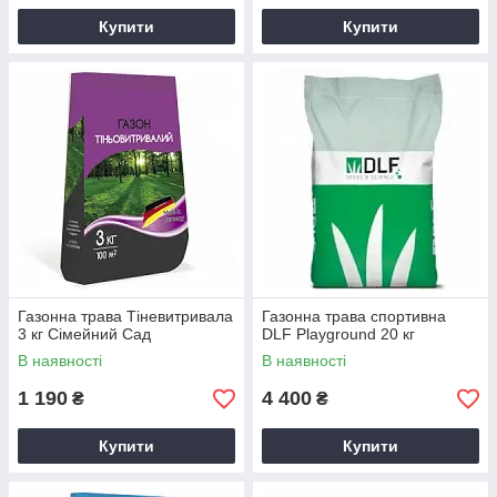
Купити
Купити
Газонна трава Тіневитривала
Газонна трава спортивна
3 кг Сімейний Сад
DLF Playground 20 кг
В наявності
В наявності
1 190
4 400
₴
₴
Купити
Купити