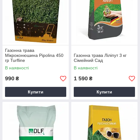
Газонна трава
Мікроконюшина Pipolina 450
Газонна трава Ліліпут 3 кг
гр Turfline
Сімейний Сад
В наявності
В наявності
990
1 590
₴
₴
Купити
Купити