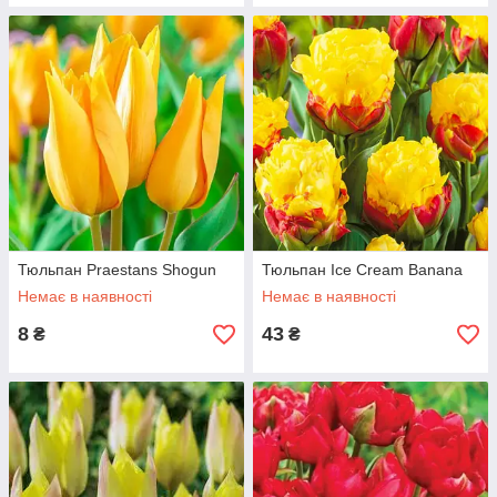
Тюльпан Praestans Shogun
Тюльпан Ice Cream Banana
Немає в наявності
Немає в наявності
8
43
₴
₴