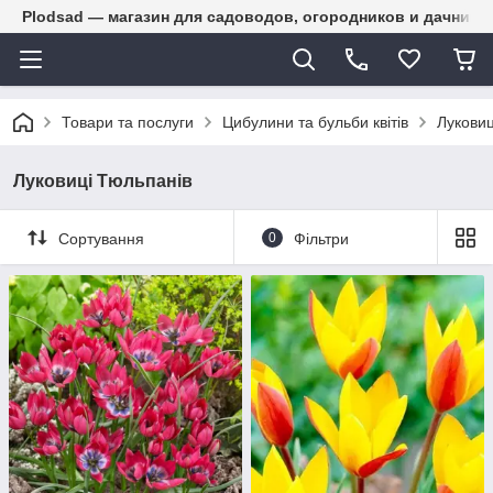
Plodsad — магазин для садоводов, огородников и дачнико
Товари та послуги
Цибулини та бульби квітів
Луковиц
Луковиці Тюльпанів
Сортування
0
Фільтри