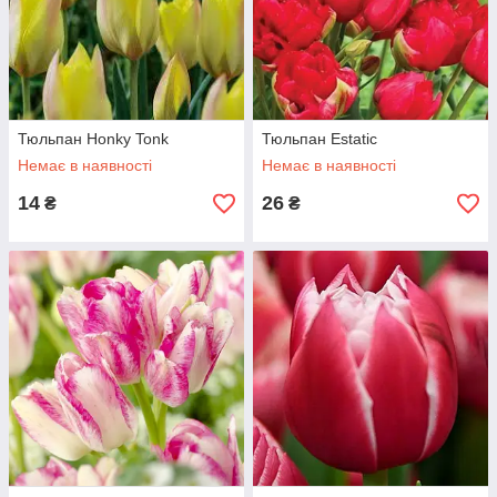
Тюльпан Honky Tonk
Тюльпан Estatic
Немає в наявності
Немає в наявності
14
26
₴
₴