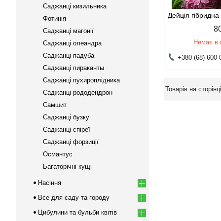
Саджанці кизильника
Дейція гібридна
Фотинія
8
Саджанці магонії
Немає в 
Саджанці олеандра
Саджанці падуба
+380 (68) 600-
Саджанці пираканты
Саджанці пухироплідника
Саджанці рододендрон
Самшит
Саджанці бузку
Саджанці спіреї
Саджанці форзиції
Османтус
Багаторічні кущі
Насіння
Все для саду та городу
Цибулини та бульби квітів