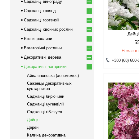
Саджанці винограду
Саджанці троянд
Саджанці гортензії
Саджанці хвойних рослин
Дейці
В'юнкі рослини
5
Багаторічні рослини
Немає в 
Декоративні дерева
+380 (68) 600-
Декоративні чагарники
Айва японська (хеномелес)
Саженцы декоративных
кустарников
Саджанці бирючини
Саджанці бугенвілії
Саджанці гібіскуса
Дейція
Дерен
Калина декоративна