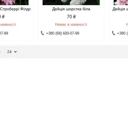
 Строберрі Філдс
Дейція шорстка біла
Дейція 
0 ₴
70 ₴
наявності
Немає в наявності
07-99
+380 (68) 600-07-99
+380 (