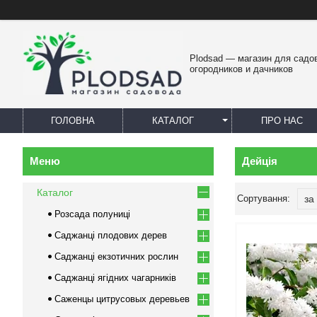
Plodsad — магазин для садо
огородников и дачников
ГОЛОВНА
КАТАЛОГ
ПРО НАС
Дейція
Каталог
Розсада полуниці
Саджанці плодових дерев
Саджанці екзотичних рослин
Саджанці ягідних чагарників
Саженцы цитрусовых деревьев