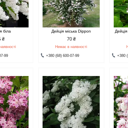
я біла
Дейція міська Dippon
Дейція
5 ₴
70 ₴
наявності
Немає в наявності
07-99
+380 (68) 600-07-99
+380 (