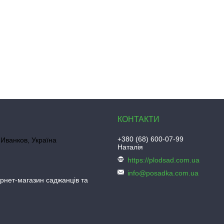
+380 (68) 600-07-99
Иванков, Україна
Наталія
https://plodsad.com.ua
info@posadka.com.ua
ернет-магазин саджанців та