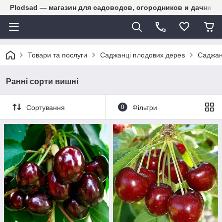
Plodsad — магазин для садоводов, огородников и дачнико
Товари та послуги
Саджанці плодових дерев
Саджан
Ранні сорти вишні
Сортування
0
Фільтри