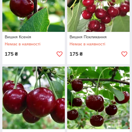
Вишня Ксенія
Вишня Покликання
Немає в наявності
Немає в наявності
175
175
₴
₴