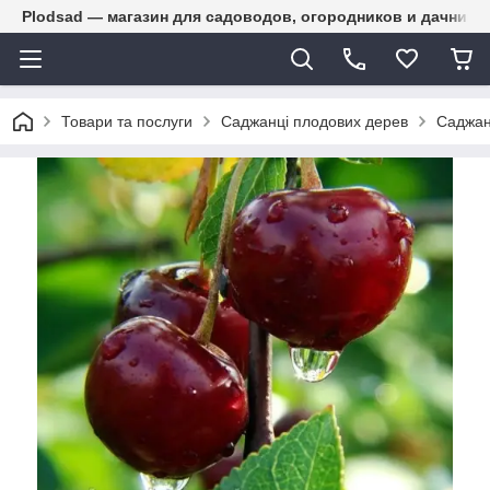
Plodsad — магазин для садоводов, огородников и дачнико
Товари та послуги
Саджанці плодових дерев
Саджан