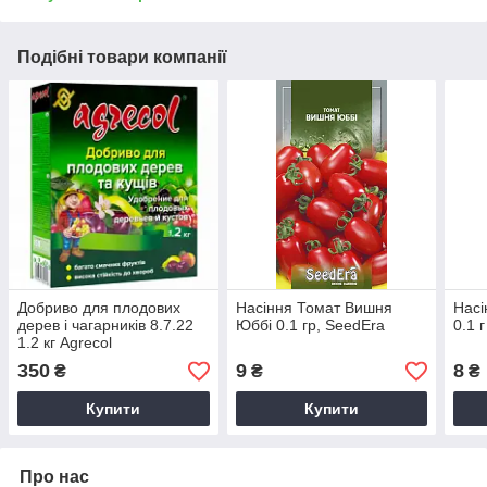
Подібні товари компанії
Добриво для плодових
Насіння Томат Вишня
Насі
дерев і чагарників 8.7.22
Юббі 0.1 гр, SeedEra
0.1 г
1.2 кг Agrecol
350
9
8
₴
₴
₴
Купити
Купити
Про нас