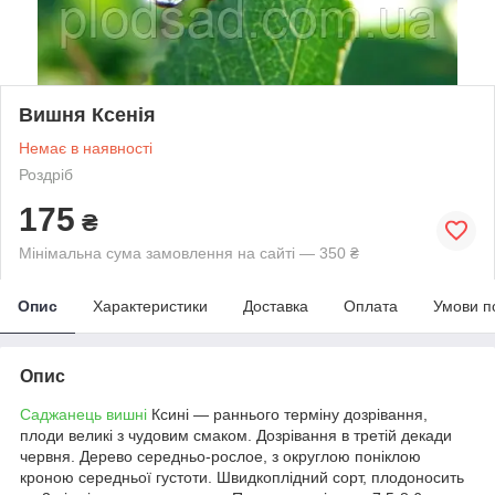
Вишня Ксенія
Немає в наявності
Роздріб
175
₴
Мінімальна сума замовлення на сайті — 350 ₴
Опис
Характеристики
Доставка
Оплата
Умови п
Опис
Саджанець вишні
Ксині — раннього терміну дозрівання,
плоди великі з чудовим смаком. Дозрівання в третій декади
червня. Дерево середньо-рослое, з округлою поніклою
кроною середньої густоти. Швидкоплідний сорт, плодоносить