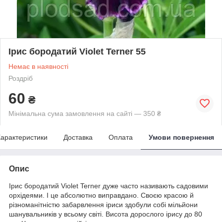
Ірис бородатий Violet Terner 55
Немає в наявності
Роздріб
60
₴
Мінімальна сума замовлення на сайті — 350 ₴
арактеристики
Доставка
Оплата
Умови повернення
Опис
Ірис бородатий Violet Terner дуже часто називають садовими
орхідеями. І це абсолютно виправдано. Своєю красою й
різноманітністю забарвлення іриси здобули собі мільйони
шанувальників у всьому світі. Висота дорослого ірису до 80