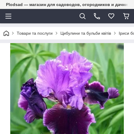
Plodsad — магазин для садоводов, огородников и дачнико
Товари та послуги
Цибулини та бульби квітів
Іриси б