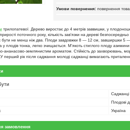
повернення това
и
трилопатевої. Дерево виростає до 4 метрів заввишки, у плодоноше
рирості поточного року, кількість зав'язки на дереві безпосереднь
є бути не менш ніж два. Плоди завдовжки 8 — 12 см, завширшки 5 — 7
а у плодів тонка, легко зчищається. М'якоть стиглого плоду азимини
-ананасово-землянистим ароматом. Стійкість до захворювань, морозо
У перший рік після саджання молоді саджанці вимагають приталення
ки
бути
Саджанці
Плодові 
к
Україна
ля замовлення