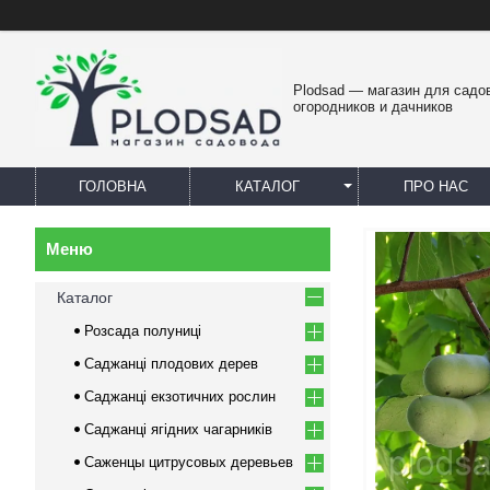
Plodsad — магазин для садо
огородников и дачников
ГОЛОВНА
КАТАЛОГ
ПРО НАС
Каталог
Розсада полуниці
Саджанці плодових дерев
Саджанці екзотичних рослин
Саджанці ягідних чагарників
Саженцы цитрусовых деревьев