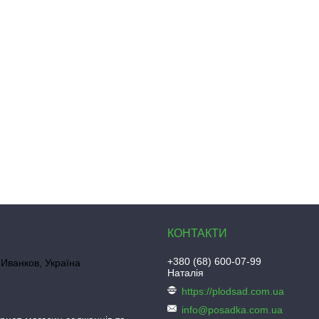
+380 (68) 600-07-99
Иванков, Україна
Наталія
https://plodsad.com.ua
info@posadka.com.ua