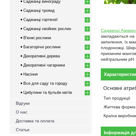
Саджанці винограду
Саджанці троянд
Саджанці гортензії
Саджанці хвойних рослин
Саджанці Азимин
закладаються на п
В'юнкі рослини
запилення, їх ма
Багаторічні рослини
плодоножці. Шкір
приємним мангово
Декоративні дерева
нейтральним pH. 
Декоративні чагарники
Характеристи
Насіння
Все для саду та городу
Основні атри
Цибулини та бульби квітів
Тип продукції
Відгуки
Життєва форма
О нас
Країна виробни
Доставка та оплата
Статьи
Інформація д