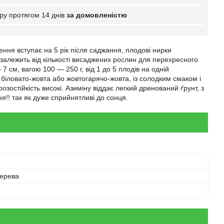
ру протягом 14 днів
за домовленістю
ння вступає на 5 рік після саджання, плодові нирки
о залежить від кількості висаджених рослин для перехресного
 см, вагою 100 — 250 г, від 1 до 5 плодів на одній
 біловато-жовта або жовтогарячо-жовта, із солодким смаком і
стійкість високі. Азиміну віддає легкий дренований ґрунт, з
!! так як дуже сприйнятливі до сонця.
дерева