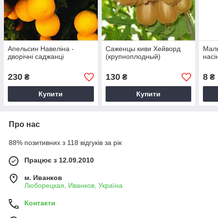
Апельсин Навеліна -
Саженцы киви Хейворд
Маль
дворічні саджанці
(крупноплодный)
насі
230
130
8
₴
₴
₴
Купити
Купити
Про нас
88% позитивних з 118 відгуків за рік
Працює з 12.09.2010
м. Иванков
Люборецкая, Иванков, Україна
Контакти