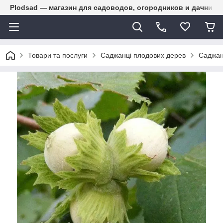
Plodsad — магазин для садоводов, огородников и дачнико
Товари та послуги
Саджанці плодових дерев
Саджан