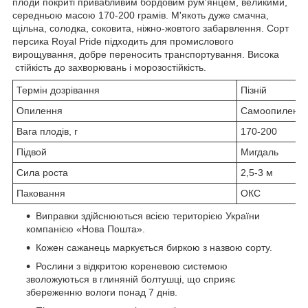
плоди покриті привабливим бордовим рум'янцем, великими,
середньою масою 170-200 грамів. М'якоть дуже смачна,
щільна, солодка, соковита, ніжно-жовтого забарвлення. Сорт
персика Royal Pride підходить для промислового
вирощування, добре переносить транспортування. Висока
стійкість до захворювань і морозостійкість.
Термін дозрівання
Пізній
Опилення
Самоопиленн
Вага плодів, г
170-200
Підвой
Мигдаль
Сила роста
2,5-3 м
Паковання
ОКС
Виправки здійснюються всією територією України
компанією «Нова Пошта».
Кожен сажанець маркується биркою з назвою сорту.
Рослини з відкритою кореневою системою
зволожуються в глиняній болтушці, що сприяє
збереженню вологи понад 7 днів.