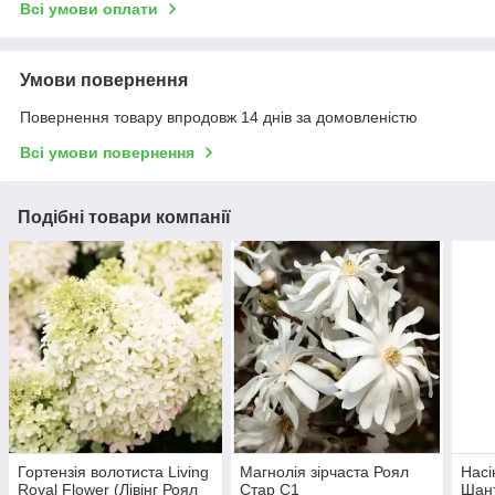
Всі умови оплати
Умови повернення
Повернення товару впродовж 14 днів за домовленістю
Всі умови повернення
Подібні товари компанії
Гортензія волотиста Living
Магнолія зірчаста Роял
Насі
Royal Flower (Лівінг Роял
Стар С1
Шант