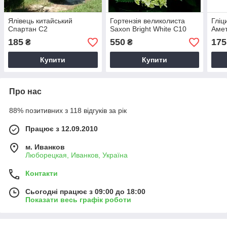
Ялівець китайський
Гортензія великолиста
Гліц
Спартан С2
Saxon Bright White С10
Амет
185
550
175
₴
₴
Купити
Купити
Про нас
88% позитивних з 118 відгуків за рік
Працює з 12.09.2010
м. Иванков
Люборецкая, Иванков, Україна
Контакти
Сьогодні працює з 09:00 до 18:00
Показати весь графік роботи