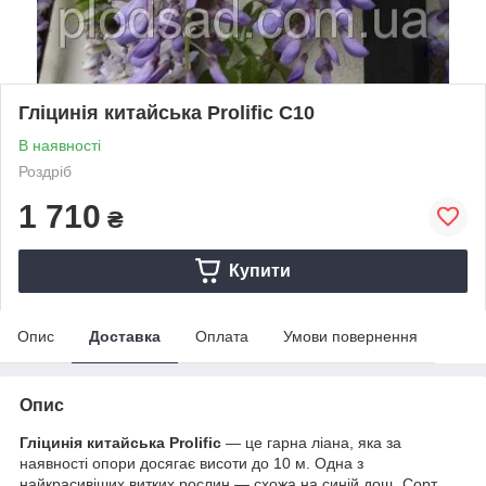
Гліцинія китайська Prolific С10
В наявності
Роздріб
1 710
₴
Купити
Опис
Доставка
Оплата
Умови повернення
Опис
Гліцинія китайська Prolific
— це гарна ліана, яка за
наявності опори досягає висоти до 10 м. Одна з
найкрасивіших витких рослин — схожа на синій дощ. Сорт