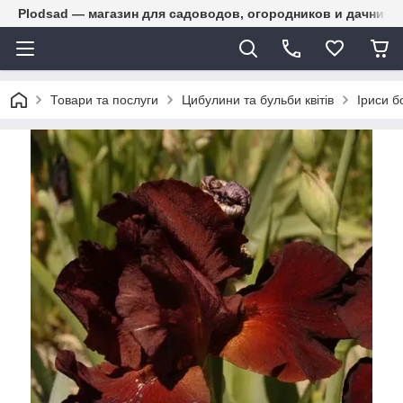
Plodsad — магазин для садоводов, огородников и дачнико
Товари та послуги
Цибулини та бульби квітів
Іриси б