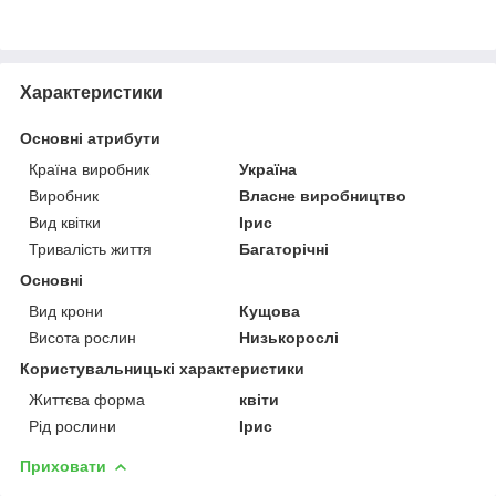
Характеристики
Основні атрибути
Країна виробник
Україна
Виробник
Власне виробництво
Вид квітки
Ірис
Тривалість життя
Багаторічні
Основні
Вид крони
Кущова
Висота рослин
Низькорослі
Користувальницькі характеристики
Життєва форма
квіти
Рід рослини
Ірис
Приховати