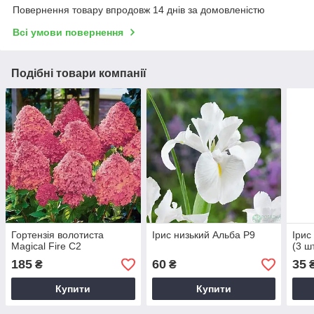
Повернення товару впродовж 14 днів за домовленістю
Всі умови повернення
Подібні товари компанії
Гортензія волотиста
Ірис низький Альба Р9
Ірис
Magical Fire С2
(3 ш
185
60
35
₴
₴
Купити
Купити