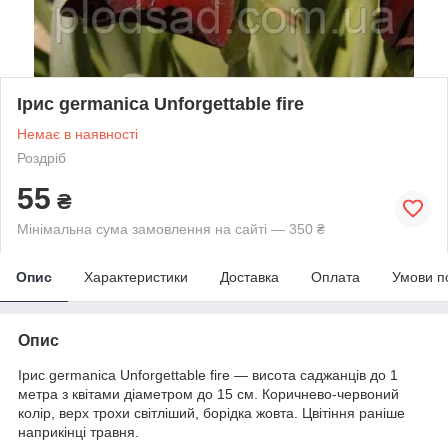
Ірис germanica Unforgettable fire
Немає в наявності
Роздріб
55
₴
Мінімальна сума замовлення на сайті — 350 ₴
Опис
Характеристики
Доставка
Оплата
Умови п
Опис
Ірис germanica Unforgettable fire — висота саджанців до 1
метра з квітами діаметром до 15 см. Коричнево-червоний
колір, верх трохи світліший, борідка жовта. Цвітіння раніше
наприкінці травня.