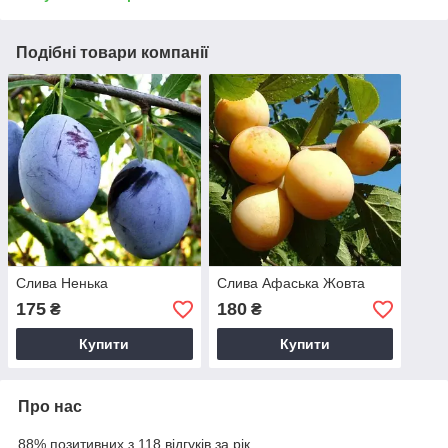
Подібні товари компанії
Слива Ненька
Слива Афаська Жовта
175
180
₴
₴
Купити
Купити
Про нас
88% позитивних з 118 відгуків за рік