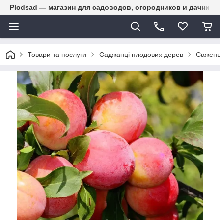
Plodsad — магазин для садоводов, огородников и дачнико
Товари та послуги
Саджанці плодових дерев
Саженц