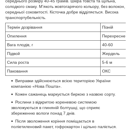
середнього розміру 40-45 грамів. Шкіра товста та щільна,
солодкого смаку. М'якоть жовтогарячого кольору, без волокон,
середньої соковитості. Кісточка добре відділяється. Висока
транспортубельність.
Термін дозрівання
Пізній
Опилення
Перехресне
Вага плодів, г
40-60
Підвой
Жердель
Сила роста
5-6 м
Паковання
ОКС
Виправки здійснюються всією територією України
компанією «Нова Пошта».
Кожен сажанець маркується биркою з назвою сорту.
Рослини з відкритою кореневою системою
зволожуються в глиняній болтушці, що сприяє
збереженню вологи понад 7 днів.
Після зволоження коріння поміщається в
поліетиленовий пакет, гофрокартон і щільно паліється.