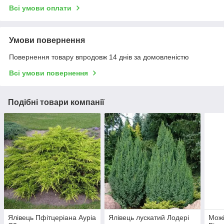
Всі умови оплати
Умови повернення
Повернення товару впродовж 14 днів за домовленістю
Всі умови повернення
Подібні товари компанії
Ялівець Пфітцеріана Ауріа
Ялівець лускатий Лодері
Можі