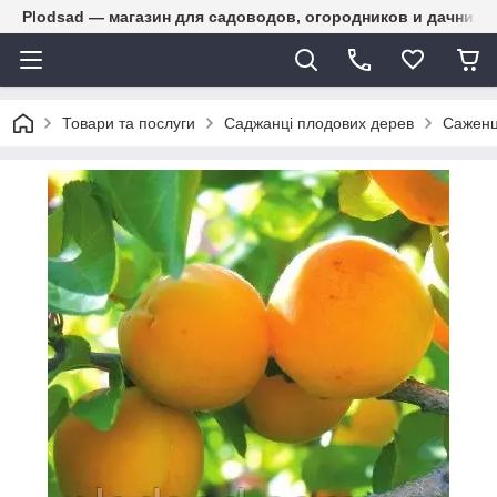
Plodsad — магазин для садоводов, огородников и дачнико
Товари та послуги
Саджанці плодових дерев
Саженц