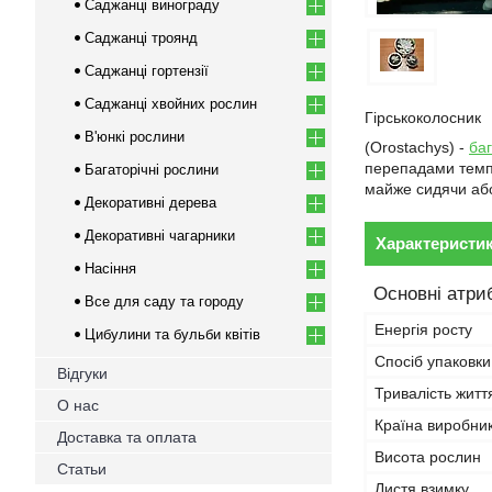
Саджанці винограду
Саджанці троянд
Саджанці гортензії
Саджанці хвойних рослин
Гірськоколосник
В'юнкі рослини
(Orostachys) -
ба
перепадами темпе
Багаторічні рослини
майже сидячи або 
Декоративні дерева
Декоративні чагарники
Характеристи
Насіння
Основні атри
Все для саду та городу
Енергія росту
Цибулини та бульби квітів
Спосіб упаковки
Відгуки
Тривалість житт
О нас
Країна виробни
Доставка та оплата
Висота рослин
Статьи
Листя взимку