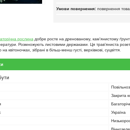
повернення това
гаторічна рослина
добре росте на дренованому, кам'янистому ґрунті 
ратури. Розмножують листовими держаками. Ця трав'яниста розетко
на квітоночках, зібрані в більш-менш густі, верхівкові, суцвіття.
ки
бути
Повільно
Закрита 
я
Багаторіч
к
Україна
Низькорос
Вічнозеле