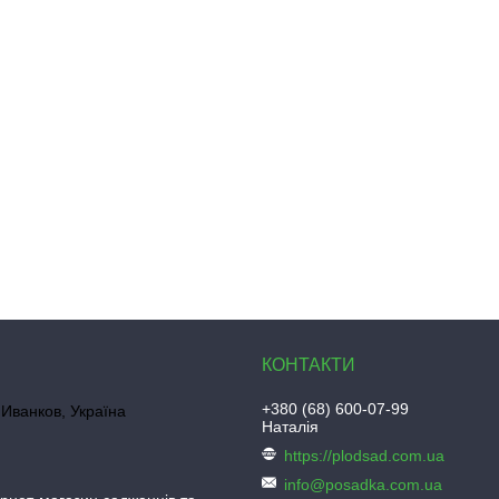
+380 (68) 600-07-99
Иванков, Україна
Наталія
https://plodsad.com.ua
info@posadka.com.ua