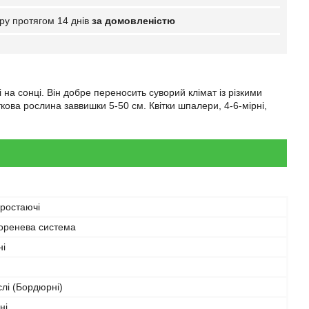
ру протягом 14 днів
за домовленістю
на сонці. Він добре переносить суворий клімат із різкими
ва рослина заввишки 5-50 см. Квітки шпалери, 4-6-мірні,
зростаючі
коренева система
ні
лі (Бордюрні)
ні