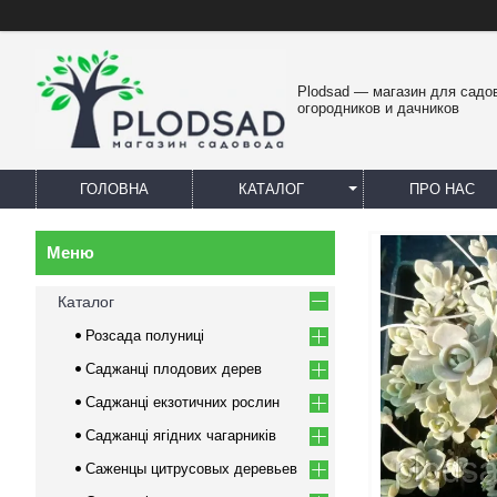
Plodsad — магазин для садо
огородников и дачников
ГОЛОВНА
КАТАЛОГ
ПРО НАС
Каталог
Розсада полуниці
Саджанці плодових дерев
Саджанці екзотичних рослин
Саджанці ягідних чагарників
Саженцы цитрусовых деревьев