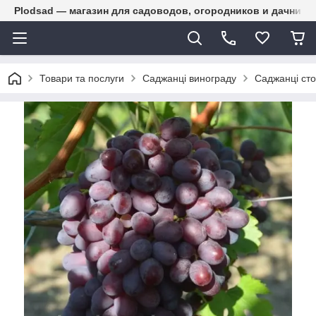
Plodsad — магазин для садоводов, огородников и дачнико
Товари та послуги
Саджанці винограду
Саджанці сто