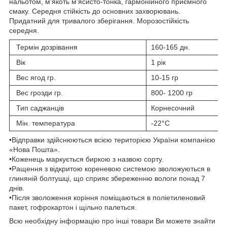
нальотом, м'якоть м'ясисто-тонка, гармонійного приємного
смаку. Середня стійкість до основних захворювань.
Придатний для тривалого зберігання. Морозостійкість
середня.
Термін дозрівання
160-165 дн.
Вік
1 рік
Вес ягод гр.
10-15 гр
Вес грозди гр.
800- 1200 гр
Тип саджанців
Корнесочний
Мін. температура
-22°C
•Відправки здійснюються всією територією України компанією
«Нова Пошта».
•Коженець маркується биркою з назвою сорту.
•Ращення з відкритою кореневою системою зволожуються в
глиняній болтушці, що сприяє збереженню вологи понад 7
днів.
•Після зволоження коріння поміщаються в поліетиленовий
пакет, гофрокартон і щільно палеться.
Всю необхідну інформацію про інші товари Ви можете знайти