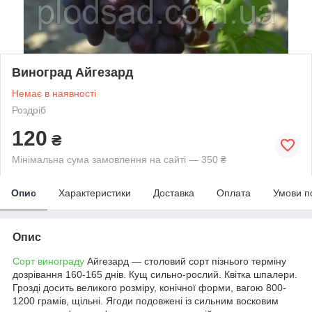
Виноград Айгезард
Немає в наявності
Роздріб
120
₴
Мінімальна сума замовлення на сайті — 350 ₴
Опис
Характеристики
Доставка
Оплата
Умови п
Опис
Сорт винограду
Айгезард — столовий сорт пізнього терміну
дозрівання 160-165 днів. Кущ сильно-рослий. Квітка шпалери.
Грозді досить великого розміру, конічної форми, вагою 800-
1200 грамів, щільні. Ягоди подовжені із сильним восковим