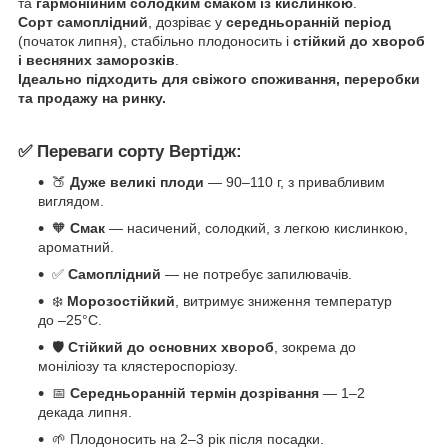
та
гармонійним солодким смаком із кислинкою
.
Сорт самоплідний
, дозріває у
середньоранній період
(початок липня), стабільно плодоносить і
стійкий до хвороб
і весняних заморозків
.
Ідеально підходить для свіжого споживання, переробки
та продажу на ринку.
✅
Переваги сорту Вертідж:
🍑
Дуже великі плоди
— 90–110 г, з привабливим
виглядом.
🧡
Смак
— насичений, солодкий, з легкою кислинкою,
ароматний.
✅
Самоплідний
— не потребує запилювачів.
❄️
Морозостійкий
, витримує зниження температур
до –25°C.
🛡️
Стійкий до основних хвороб
, зокрема до
моніліозу та клястероспоріозу.
📅
Середньоранній термін дозрівання
— 1–2
декада липня.
🌱 Плодоносить на 2–3 рік після посадки.