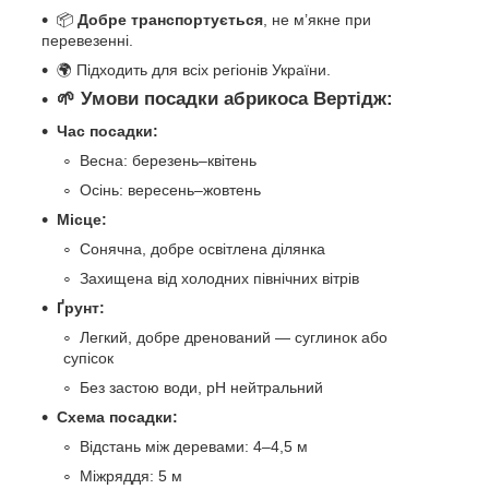
📦
Добре транспортується
, не м’якне при
перевезенні.
🌍 Підходить для всіх регіонів України.
🌱
Умови посадки абрикоса Вертідж:
Час посадки:
Весна: березень–квітень
Осінь: вересень–жовтень
Місце:
Сонячна, добре освітлена ділянка
Захищена від холодних північних вітрів
Ґрунт:
Легкий, добре дренований — суглинок або
супісок
Без застою води, pH нейтральний
Схема посадки:
Відстань між деревами: 4–4,5 м
Міжряддя: 5 м