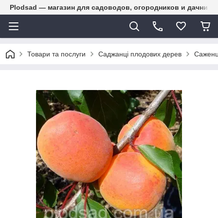
Plodsad — магазин для садоводов, огородников и дачнико
Товари та послуги
Саджанці плодових дерев
Саженц