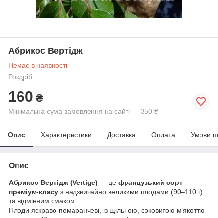
Абрикос Вертідж
Немає в наявності
Роздріб
160
₴
Мінімальна сума замовлення на сайті — 350 ₴
Опис
Характеристики
Доставка
Оплата
Умови п
Опис
Абрикос Вертідж (Vertige)
— це
французький сорт
преміум-класу
з надзвичайно великими плодами (90–110 г)
та відмінним смаком.
Плоди яскраво-помаранчеві, із щільною, соковитою м’якоттю