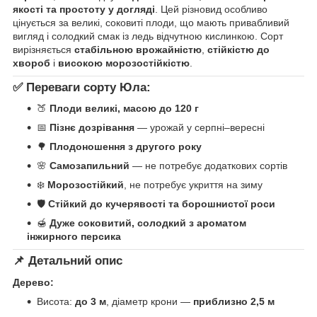
якості та простоту у догляді
. Цей різновид особливо
цінується за великі, соковиті плоди, що мають привабливий
вигляд і солодкий смак із ледь відчутною кислинкою. Сорт
вирізняється
стабільною врожайністю
,
стійкістю до
хвороб
і
високою морозостійкістю
.
✅ Переваги сорту Юла:
🍑
Плоди великі, масою до 120 г
📅
Пізнє дозрівання
— урожай у серпні–вересні
🌳
Плодоношення з другого року
🌸
Самозапильний
— не потребує додаткових сортів
❄️
Морозостійкий
, не потребує укриття на зиму
🛡
Стійкий до кучерявості та борошнистої роси
🍯
Дуже соковитий, солодкий з ароматом
інжирного персика
📌 Детальний опис
Дерево:
Висота:
до 3 м
, діаметр крони —
приблизно 2,5 м