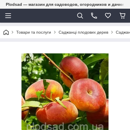
Plodsad — магазин для садоводов, огородников и дачнико
Товари та послуги
Саджанці плодових дерев
Саджан