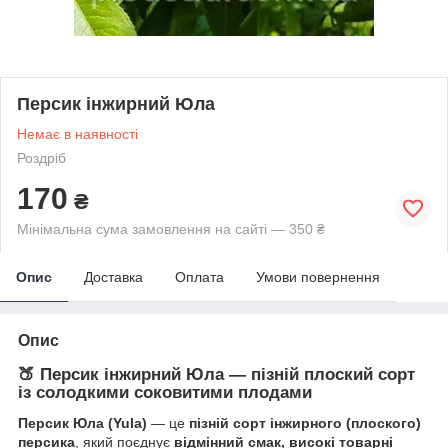
Персик інжирний Юла
Немає в наявності
Роздріб
170
₴
Мінімальна сума замовлення на сайті — 350 ₴
Опис
Доставка
Оплата
Умови повернення
Опис
🍑 Персик інжирний Юла — пізній плоский сорт
із солодкими соковитими плодами
Персик Юла (Yula)
— це
пізній сорт інжирного (плоского)
персика
, який поєднує
відмінний смак, високі товарні