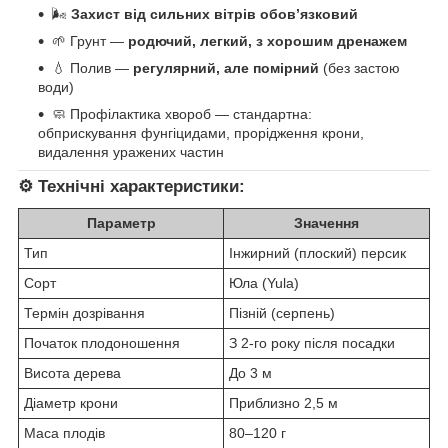
🌬
Захист від сильних вітрів обов’язковий
🌱 Грунт —
родючий, легкий, з хорошим дренажем
💧 Полив —
регулярний, але помірний
(без застою
води)
🧼 Профілактика хвороб — стандартна:
обприскування фунгіцидами, прорідження крони,
видалення уражених частин
⚙️ Технічні характеристики:
Параметр
Значення
Тип
Інжирний (плоский) персик
Сорт
Юла (Yula)
Термін дозрівання
Пізній (серпень)
Початок плодоношення
З 2-го року після посадки
Висота дерева
До 3 м
Діаметр крони
Приблизно 2,5 м
Маса плодів
80–120 г