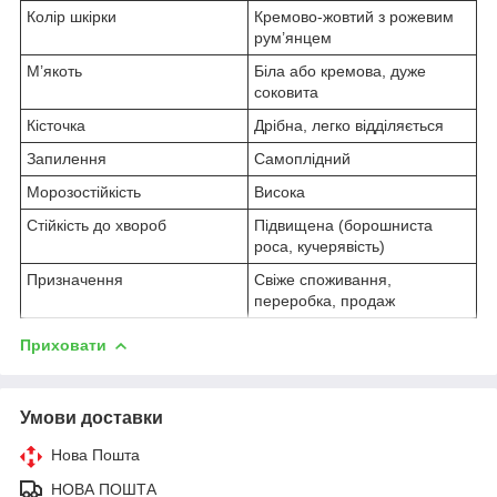
Колір шкірки
Кремово-жовтий з рожевим
рум’янцем
М’якоть
Біла або кремова, дуже
соковита
Кісточка
Дрібна, легко відділяється
Запилення
Самоплідний
Морозостійкість
Висока
Стійкість до хвороб
Підвищена (борошниста
роса, кучерявість)
Призначення
Свіже споживання,
переробка, продаж
Приховати
Умови доставки
Нова Пошта
НОВА ПОШТА