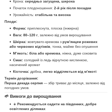
Крона:
середньо загущена, широка
Початок плодоношення:
2-й рік після посадки
Урожайність:
стабільна та висока
Плоди:
Форма:
приплюснута, плоска (інжирна)
Вага:
80–120 г
, залежно від умов вирощування
Шкірка:
жовтувато-кремова з
рум’янцем рожевих
або червоних відтінків
, тонка, майже без опушення
М’якоть:
біла або кремова
, ніжна, дуже соковита
Смак:
солодкий із ледь відчутною кислинкою,
насичений аромат
Кісточка:
дрібна,
легко відділяється від м’якоті
Термін дозрівання:
Перша декада серпня
— збір триває до місяця, залежно від
погодних умов.
🌱 Вимоги до вирощування
☀️
Рекомендується садити на південних, добре
освітлених ділянках