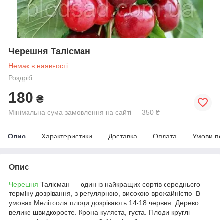
Черешня Талісман
Немає в наявності
Роздріб
180
₴
Мінімальна сума замовлення на сайті — 350 ₴
Опис
Характеристики
Доставка
Оплата
Умови п
Опис
Черешня
Талісман — один із найкращих сортів середнього
терміну дозрівання, з регулярною, високою врожайністю. В
умовах Мелітооля плоди дозрівають 14-18 червня. Дерево
велике швидкоросте. Крона куляста, густа. Плоди круглі