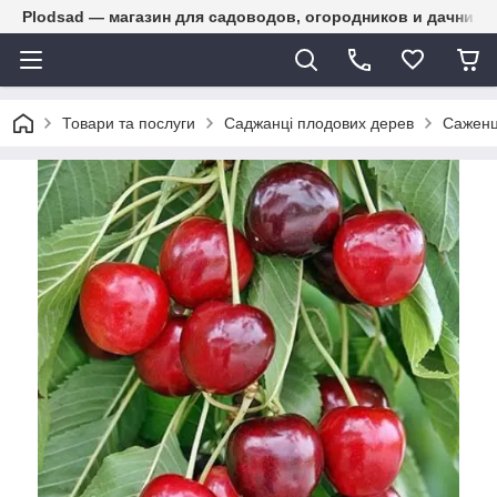
Plodsad — магазин для садоводов, огородников и дачнико
Товари та послуги
Саджанці плодових дерев
Сажен