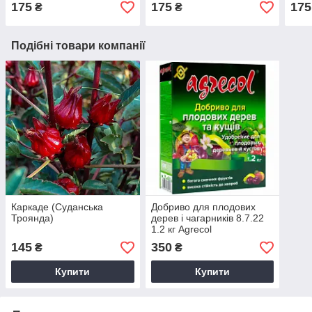
175
175
175
₴
₴
Подібні товари компанії
Каркаде (Суданська
Добриво для плодових
Троянда)
дерев і чагарників 8.7.22
1.2 кг Agrecol
145
350
₴
₴
Купити
Купити