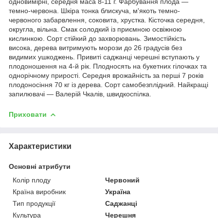
одновимірні, середня маса 8-11 г. Фарбування плода —
темно-червона. Шкіра тонка блискуча, м'якоть темно-
червоного забарвлення, соковита, хрустка. Кісточка середня,
округла, вільна. Смак солодкий із приємною освіжною
кислинкою. Сорт стійкий до захворювань. Зимостійкість
висока, дерева витримують морози до 26 градусів без
видимих ушкоджень. Привиті саджанці черешні вступають у
плодоношення на 4-й рік. Плодносять на букетних гілочках та
однорічному прирості. Середня врожайність за перші 7 років
плодоносіння 70 кг із дерева. Сорт самобезплідний. Найкращі
запилювачі — Валерій Чкалів, швидкоспілка.
Приховати
Характеристики
Основні атрибути
Колір плоду
Червоний
Країна виробник
Україна
Тип продукції
Саджанці
Культура
Черешня