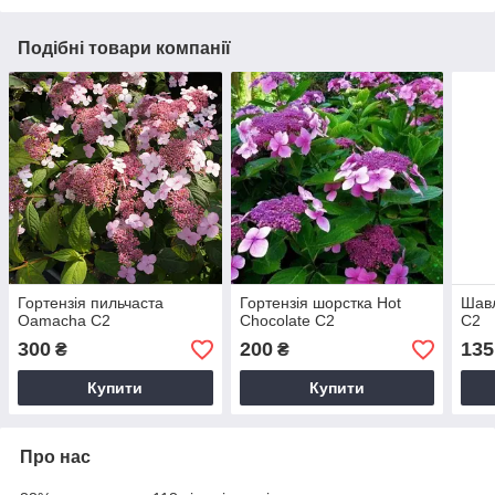
Подібні товари компанії
Гортензія пильчаста
Гортензія шорстка Hot
Шавл
Oamacha C2
Chocolate С2
С2
300
200
135
₴
₴
Купити
Купити
Про нас