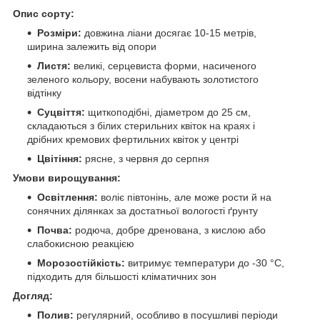
Опис сорту:
Розміри:
довжина ліани досягає 10-15 метрів,
ширина залежить від опори
Листя:
великі, серцевиста форми, насиченого
зеленого кольору, восени набувають золотистого
відтінку
Суцвіття:
щиткоподібні, діаметром до 25 см,
складаються з білих стерильних квіток на краях і
дрібних кремових фертильних квіток у центрі
Цвітіння:
рясне, з червня до серпня
Умови вирощування:
Освітлення:
воліє півтонінь, але може рости й на
сонячних ділянках за достатньої вологості ґрунту
Почва:
родюча, добре дренована, з кислою або
слабокисною реакцією
Морозостійкість:
витримує температури до -30 °C,
підходить для більшості кліматичних зон
Догляд:
Полив:
регулярний, особливо в посушливі періоди