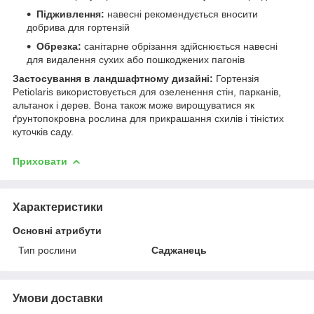
Підживлення:
навесні рекомендується вносити
добрива для гортензій
Обрезка:
санітарне обрізання здійснюється навесні
для видалення сухих або пошкоджених пагонів
Застосування в ландшафтному дизайні:
Гортензія
Petiolaris використовується для озеленення стін, парканів,
альтанок і дерев. Вона також може вирощуватися як
ґрунтопокровна рослина для прикрашання схилів і тіністих
куточків саду.
Приховати
Характеристики
Основні атрибути
Тип рослини
Саджанець
Умови доставки