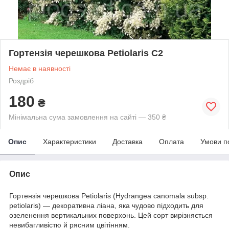
Гортензія черешкова Petiolaris С2
Немає в наявності
Роздріб
180
₴
Мінімальна сума замовлення на сайті — 350 ₴
Опис
Характеристики
Доставка
Оплата
Умови п
Опис
Гортензія черешкова Petiolaris (Hydrangea canomala subsp.
petiolaris) — декоративна ліана, яка чудово підходить для
озеленення вертикальних поверхонь. Цей сорт вирізняється
невибагливістю й рясним цвітінням.