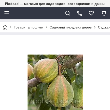
Plodsad — магазин для садоводов, огородников и дачнико
Товари та послуги
Саджанці плодових дерев
Саджан