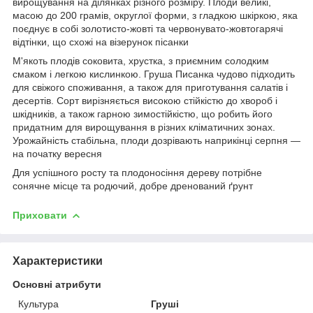
вирощування на ділянках різного розміру. Плоди великі,
масою до 200 грамів, округлої форми, з гладкою шкіркою, яка
поєднує в собі золотисто-жовті та червонувато-жовтогарячі
відтінки, що схожі на візерунок пісанки
М'якоть плодів соковита, хрустка, з приємним солодким
смаком і легкою кислинкою. Груша Писанка чудово підходить
для свіжого споживання, а також для приготування салатів і
десертів. Сорт вирізняється високою стійкістю до хвороб і
шкідників, а також гарною зимостійкістю, що робить його
придатним для вирощування в різних кліматичних зонах.
Урожайність стабільна, плоди дозрівають наприкінці серпня —
на початку вересня
Для успішного росту та плодоносіння дереву потрібне
сонячне місце та родючий, добре дренований ґрунт
Приховати
Характеристики
Основні атрибути
Культура
Груші