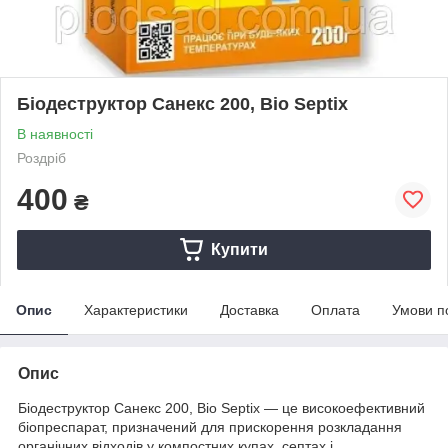
Біодеструктор Санекс 200, Bio Septix
В наявності
Роздріб
400
₴
Купити
Опис
Характеристики
Доставка
Оплата
Умови п
Опис
Біодеструктор Санекс 200, Bio Septix — це високоефективний
біопреспарат, призначений для прискорення розкладання
органічних відходів у компостних купах, септах і