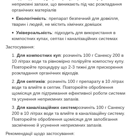
неприємні запахи, що виникають під час розкладання
органічних матеріалів
Екологічність
: препарат безпечний для довкілля,
тварин і людей, не містить хімічних домішок
Універсальність
: підходить для використання в
компостних купах, септах і каналізаційних системах
Застосування:
Для компостних куп
: розчиніть 100 г Санексу 200 в
10 літрах води та рівномірно поліруйте компостну купу.
Повторюйте процедуру що 2-3 тижні для прискорення
розкладання органічних відходів.
Для септиків
: розчиніть 100 г препарату в 10 літрах
води та влийте в септик. Повторюйте оброблення
щомісяця для підтримання ефективної роботи системи
та усунення неприємних запахів.
Для каналізаційних систем
розчиніть 100 г Санексу
200 в 10 літрах води та влийте в каналізаційну систему.
Повторюйте оброблення щомісяця для запобігання
засміченню й усунення неприємних запахів.
Рекомендації щодо застосування: