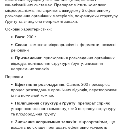
каналізаційних системах. Препарат містить комплекс
мікроорганізмів, які сприяють швидкому й ефективному
розкладанню органічних матеріалів, покращуючи структуру
ґрунту та знижуючи неприємні запахи.
Основні характеристики:
Вага
: 200 г
Склад
: комплекс мікроорганізмів, ферменти, поживні
речовини
Призначення
: прискорення розкладання органічних
відходів, поліпшення структури ґрунту, зниження
неприємних запахів
Переваги:
Ефективне розкладання
: Санекс 200 прискорює
процес розкладання органічних відходів, перетворюючи
їх на поживний компост
Поліпшення структури ґрунту
: препарат сприяє
утворенню якісного компосту, який покращує структуру
та плодородіння ґрунту
Зниження неприємних запахів
: мікроорганізми, що
входять до складу препарату, ефективно усувають