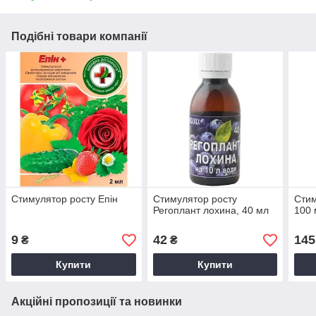
Подібні товари компанії
Стимулятор росту Епін
Стимулятор росту
Стим
Регоплант лохина, 40 мл
100 
9
42
145
₴
₴
Купити
Купити
Акційні пропозиції та новинки