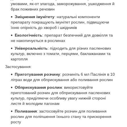
умовами, як-от злагода, заморожування, ушкодження й
брак поживних речовин
Зміцнення імунітету
: натуральні компоненти
препарату покращують імунітет рослин, підвищуючи
їхню опірність до хвороб і шкідників
Екологічність
: препарат безпечний для довкілля та
не накопичується в рослинах
Універсальність
: підходить для різних пасленових
культур, включно з томати, перцями, баклажанами та
картопля
Застосування:
Приготування розчину
: розчиніть 6 мл Паслінія в 10
літрах води для обприскування або поливання рослин
Обприскування рослин
: використовуйте
приготований розчин для обприскування пасленових
культур, приділяючи особливу увагу нижній стороні
листя й молодим пагонам
Поливання
: застосовуйте розчин для поливання
рослин для поліпшення їхнього стану та прискорення
росту