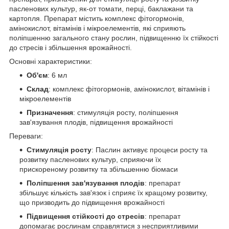
пасленових культур, як-от томати, перці, баклажани та
картопля. Препарат містить комплекс фітогормонів,
амінокислот, вітамінів і мікроелементів, які сприяють
поліпшенню загального стану рослин, підвищенню їх стійкості
до стресів і збільшення врожайності.
Основні характеристики:
Об'єм
: 6 мл
Склад
: комплекс фітогормонів, амінокислот, вітамінів і
мікроелементів
Призначення
: стимуляція росту, поліпшення
зав'язування плодів, підвищення врожайності
Переваги:
Стимуляція росту
: Паслин активує процеси росту та
розвитку пасленових культур, сприяючи їх
прискореному розвитку та збільшенню біомаси
Поліпшення зав'язування плодів
: препарат
збільшує кількість зав'язок і сприяє їх кращому розвитку,
що призводить до підвищення врожайності
Підвищення стійкості до стресів
: препарат
допомагає рослинам справлятися з несприятливими