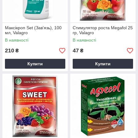
Максікроп Set (Зав'язь), 100
Стимулятор роста Megafol 25
мл, Valagro
гр, Valagro
В наявності
В наявності
210
47
₴
₴
Купити
Купити