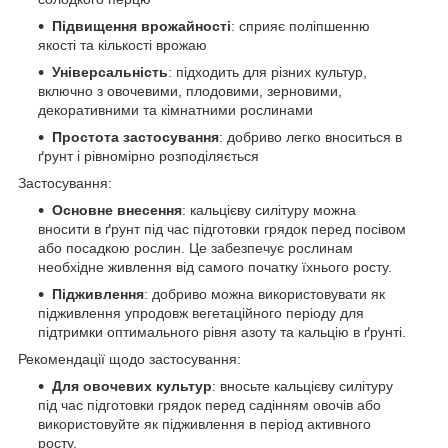
Підвищення врожайності
: сприяє поліпшенню
якості та кількості врожаю
Універсальність
: підходить для різних культур,
включно з овочевими, плодовими, зерновими,
декоративними та кімнатними рослинами
Простота застосування
: добриво легко вноситься в
ґрунт і рівномірно розподіляється
Застосування:
Основне внесення
: кальцієву силітуру можна
вносити в ґрунт під час підготовки грядок перед посівом
або посадкою рослин. Це забезпечує рослинам
необхідне живлення від самого початку їхнього росту.
Підживлення
: добриво можна використовувати як
підживлення упродовж вегетаційного періоду для
підтримки оптимального рівня азоту та кальцію в ґрунті.
Рекомендації щодо застосування:
Для овочевих культур
: вносьте кальцієву силітуру
під час підготовки грядок перед садінням овочів або
використовуйте як підживлення в період активного
росту.