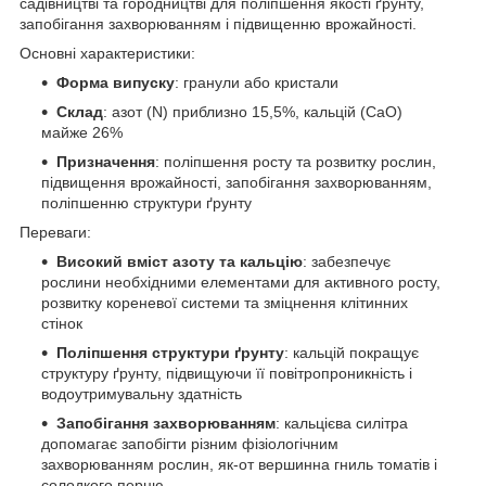
садівництві та городництві для поліпшення якості ґрунту,
запобігання захворюванням і підвищенню врожайності.
Основні характеристики:
Форма випуску
: гранули або кристали
Склад
: азот (N) приблизно 15,5%, кальцій (CaO)
майже 26%
Призначення
: поліпшення росту та розвитку рослин,
підвищення врожайності, запобігання захворюванням,
поліпшенню структури ґрунту
Переваги:
Високий вміст азоту та кальцію
: забезпечує
рослини необхідними елементами для активного росту,
розвитку кореневої системи та зміцнення клітинних
стінок
Поліпшення структури ґрунту
: кальцій покращує
структуру ґрунту, підвищуючи її повітропроникність і
водоутримувальну здатність
Запобігання захворюванням
: кальцієва силітра
допомагає запобігти різним фізіологічним
захворюванням рослин, як-от вершинна гниль томатів і
солодкого перцю