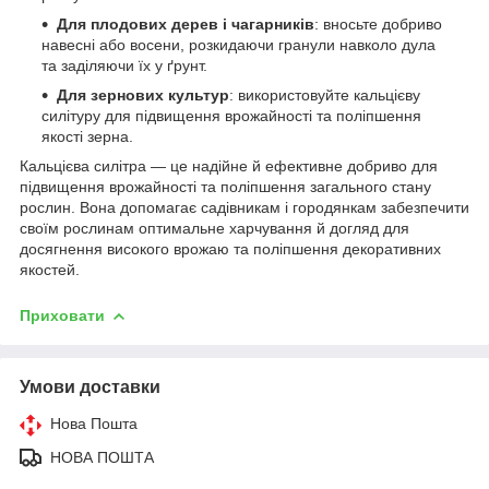
Для плодових дерев і чагарників
: вносьте добриво
навесні або восени, розкидаючи гранули навколо дула
та заділяючи їх у ґрунт.
Для зернових культур
: використовуйте кальцієву
силітуру для підвищення врожайності та поліпшення
якості зерна.
Кальцієва силітра — це надійне й ефективне добриво для
підвищення врожайності та поліпшення загального стану
рослин. Вона допомагає садівникам і городянкам забезпечити
своїм рослинам оптимальне харчування й догляд для
досягнення високого врожаю та поліпшення декоративних
якостей.
Приховати
Умови доставки
Нова Пошта
НОВА ПОШТА