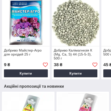
Добриво Майстер-Агро
Добриво Калімагнезія К
Добр
для орхідей 25 г
(Мg, Ca, S) 44 (15-5-3),
500 
500 г
9
38
45
₴
₴
Купити
Купити
Акційні пропозиції та новинки