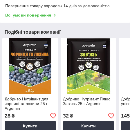
Повернення товару впродовж 14 днів за домовленістю
Всі умови повернення
Подібні товари компанії
Добриво Нутрівант для
Добриво Нутрівант Плюс
Добр
чорниці та лохини 25 г
Зав'язь 25 г Argumin
унів
Argumin
28
32
145
₴
₴
Купити
Купити