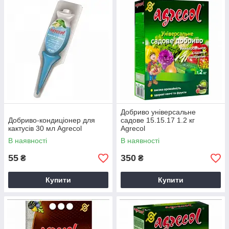
Добриво універсальне
Добриво-кондиціонер для
садове 15.15.17 1.2 кг
кактусів 30 мл Agrecol
Agrecol
В наявності
В наявності
55
350
₴
₴
Купити
Купити