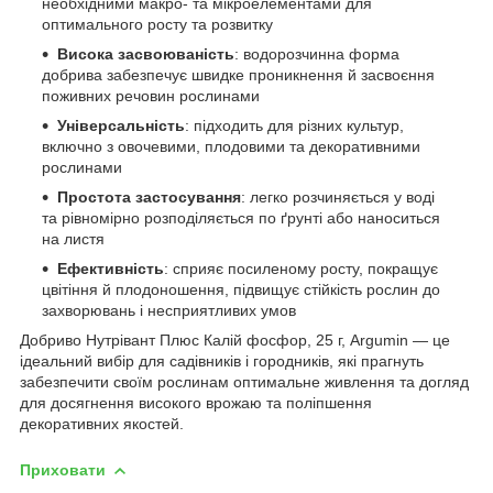
необхідними макро- та мікроелементами для
оптимального росту та розвитку
Висока засвоюваність
: водорозчинна форма
добрива забезпечує швидке проникнення й засвоєння
поживних речовин рослинами
Універсальність
: підходить для різних культур,
включно з овочевими, плодовими та декоративними
рослинами
Простота застосування
: легко розчиняється у воді
та рівномірно розподіляється по ґрунті або наноситься
на листя
Ефективність
: сприяє посиленому росту, покращує
цвітіння й плодоношення, підвищує стійкість рослин до
захворювань і несприятливих умов
Добриво Нутрівант Плюс Калій фосфор, 25 г, Argumin — це
ідеальний вибір для садівників і городників, які прагнуть
забезпечити своїм рослинам оптимальне живлення та догляд
для досягнення високого врожаю та поліпшення
декоративних якостей.
Приховати