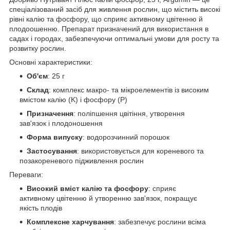
спеціалізований засіб для живлення рослин, що містить високі
рівні калію та фосфору, що сприяє активному цвітенню й
плодоошенню. Препарат призначений для використання в
садах і городах, забезпечуючи оптимальні умови для росту та
розвитку рослин.
Основні характеристики:
Об'єм
: 25 г
Склад
: комплекс макро- та мікроелементів із високим
вмістом калію (K) і фосфору (P)
Призначення
: поліпшення цвітіння, утворення
зав'язок і плодоношення
Форма випуску
: водорозчинний порошок
Застосування
: використовується для кореневого та
позакореневого підживлення рослин
Переваги:
Високий вміст калію та фосфору
: сприяє
активному цвітенню й утворенню зав'язок, покращує
якість плодів
Комплексне харчування
: забезпечує рослини всіма