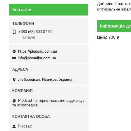
Добриво Плантатор
оптимальне живл
Контакти
Інформація д
+380 (68) 600-07-99
Ціна:
730 ₴
Наталія
https://plodsad.com.ua
info@posadka.com.ua
Люборецкая, Иванков, Україна
Plodsad - інтернет-магазин саджанців
та агротоварів.
Plodsad