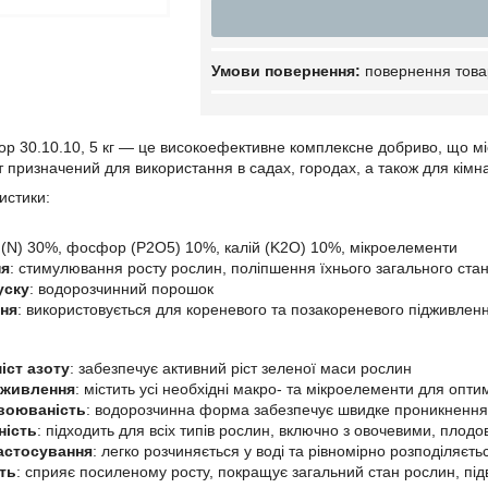
повернення това
р 30.10.10, 5 кг — це високоефективне комплексне добриво, що міс
 призначений для використання в садах, городах, а також для кімна
истики:
т (N) 30%, фосфор (P2O5) 10%, калій (K2O) 10%, мікроелементи
ня
: стимулювання росту рослин, поліпшення їхнього загального ста
уску
: водорозчинний порошок
ня
: використовується для кореневого та позакореневого підживлен
іст азоту
: забезпечує активний ріст зеленої маси рослин
 живлення
: містить усі необхідні макро- та мікроелементи для опт
воюваність
: водорозчинна форма забезпечує швидке проникнення
ність
: підходить для всіх типів рослин, включно з овочевими, пло
астосування
: легко розчиняється у воді та рівномірно розподіляєть
ть
: сприяє посиленому росту, покращує загальний стан рослин, під