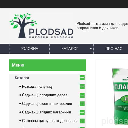
Plodsad — магазин для садо
огородников и дачников
ГОЛОВНА
КАТАЛОГ
ПРО НАС
Каталог
Розсада полуниці
Саджанці плодових дерев
Саджанці екзотичних рослин
Саджанці ягідних чагарників
Саженцы цитрусовых деревьев