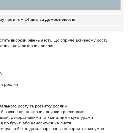
ру протягом 14 днів
за домовленістю
тить високий рівень азоту, що сприяє активному росту
тних і декоративних рослин.
ну
ня рослин
имального росту та розвитку рослин
 й засвоєння поживних речовин рослинами
довими, декоративними та кімнатними культурами
ся по ґрунті або наноситься на листя
вищує стійкість до захворювань і несприятливих умов