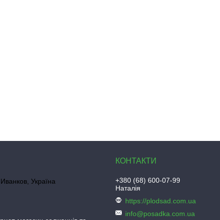
+380 (68) 600-07-99
Иванков, Україна
Наталія
https://plodsad.com.ua
info@posadka.com.ua