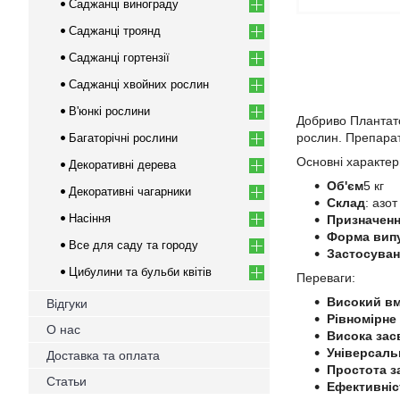
Саджанці винограду
Саджанці троянд
Саджанці гортензії
Саджанці хвойних рослин
В'юнкі рослини
Добриво Плантато
рослин. Препарат
Багаторічні рослини
Основні характер
Декоративні дерева
Об'єм
5 кг
Декоративні чагарники
Склад
: азо
Насіння
Призначен
Форма вип
Все для саду та городу
Застосуван
Цибулини та бульби квітів
Переваги:
Високий вм
Відгуки
Рівномірне
О нас
Висока зас
Універсаль
Доставка та оплата
Простота з
Статьи
Ефективніс