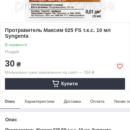
Протравитель Максим 025 FS т.к.с. 10 мл
Syngenta
В наявності
Роздріб
30
₴
Мінімальна сума замовлення на сайті — 350 ₴
Купити
Опис
Характеристики
Доставка
Оплата
Умови п
Опис
Протравитель Максим 025 FS т.к.с. 10 мл, Syngenta
—