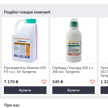
Подібні товари компанії
Протравитель Максим 025
Гербіцид Гезагард 500 к.с.
Прот
FS т.к.с. 5л Syngenta
300 мл, Syngenta
312.
Syng
7 170
245
1 2
₴
₴
Купити
Купити
Про нас