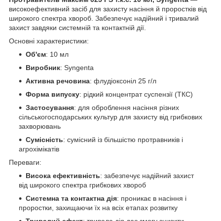
високоефективний засіб для захисту насіння й проростків від
широкого спектра хвороб. Забезпечує надійний і тривалий
захист завдяки системній та контактній дії.
Основні характеристики:
Об'єм
: 10 мл
Виробник
: Syngenta
Активна речовина
: флудіоксоніл 25 г/л
Форма випуску
: рідкий концентрат суспензії (ТКС)
Застосування
: для оброблення насіння різних
сільськогосподарських культур для захисту від грибкових
захворювань
Сумісність
: сумісний із більшістю протравників і
агрохімікатів
Переваги:
Висока ефективність
: забезпечує надійний захист
від широкого спектра грибкових хвороб
Системна та контактна дія
: проникає в насіння і
проростки, захищаючи їх на всіх етапах розвитку
Тривалий ефект
: тривала дія дає змогу знизити