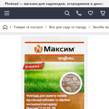
Plodsad — магазин для садоводов, огородников и дачнико
Товари та послуги
Все для саду та городу
Засоби за