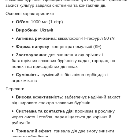
захист культур завдяки системній та контактній дії.
Основні характеристики:
Об'єм
: 1000 мл (1 літр)
Виробник
: Ukravit
Активна речовина
: квізалофоп-П-тефуріл 50 г/л
Форма випуску
: концентрат емульсії (КЕ)
Застосування
: для знищення однорічних і
багаторічних злакових бур'янів у садах, городах, на
полях і на присадибних ділянках
Сумісність
: сумісний із більшістю гербіцидів і
агрохімікатів
Переваги:
Висока ефективність
: забезпечує надійний захист
від широкого спектра злакових бур'янів
Системна та контактна дія
: проникає в рослину
через листя і стебла, переміщається до коріння й
руйнує їх
Тривалий ефект
: тривала дія дає змогу знизити
частоту оброблень