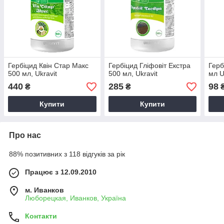
Гербіцид Квін Стар Макс
Гербіцид Гліфовіт Екстра
Герб
500 мл, Ukravit
500 мл, Ukravit
мл U
440
285
98
₴
₴
Купити
Купити
Про нас
88% позитивних з 118 відгуків за рік
Працює з 12.09.2010
м. Иванков
Люборецкая, Иванков, Україна
Контакти