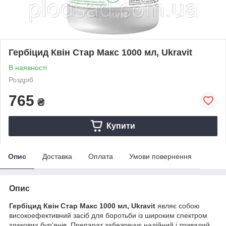
Гербіцид Квін Стар Макс 1000 мл, Ukravit
В наявності
Роздріб
765
₴
Купити
Опис
Доставка
Оплата
Умови повернення
Опис
Гербіцид Квін Стар Макс 1000 мл, Ukravit
являє собою
високоефективний засіб для боротьби із широким спектром
злакових бур'янів. Препарат забезпечує надійний і тривалий