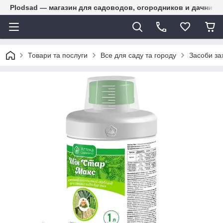
Plodsad — магазин для садоводов, огородников и дачнико
Товари та послуги
Все для саду та городу
Засоби за