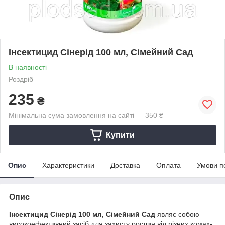
Інсектицид Сінерід 100 мл, Сімейний Сад
В наявності
Роздріб
235
₴
Мінімальна сума замовлення на сайті — 350 ₴
Купити
Опис
Характеристики
Доставка
Оплата
Умови п
Опис
Інсектицид Сінерід 100 мл, Сімейний Сад
являє собою
високоефективний засіб для захисту рослин від різних комах-