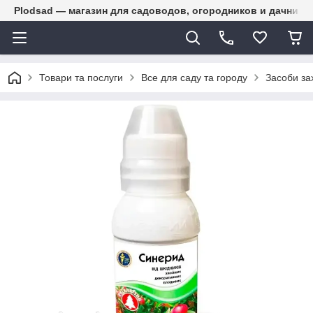
Plodsad — магазин для садоводов, огородников и дачнико
Товари та послуги
Все для саду та городу
Засоби за