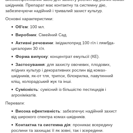
шкідників. Препарат має контактну та системну дію,
забезпечуючи надійний і тривалий захист культур.
Основні характеристики:
Об'єм
: 100 мл.
Виробник
: Сімейний Сад.
Активні речовини
: імідаклоприд 100 г/л і лямбда-
цигалорин 30 г/л.
Форма випуску
: концентрат емульсії (КЕ).
Застосування
: для захисту овочевих, плодових,
ягідних культур і декоративних рослин від комах-
шкідників, як-от тля, трипси, білокрилка, павутинний
кліщ, колорадський жук та інші.
Сумісність
: сумісний із більшістю пестицидів і
агрохімікатів.
Переваги:
Висока ефективність
: забезпечує надійний захист
від широкого спектра комах-шкідників.
Контактна та системна дія
: проникає всередину
рослини та захищає її як зовні, так і зсередини.