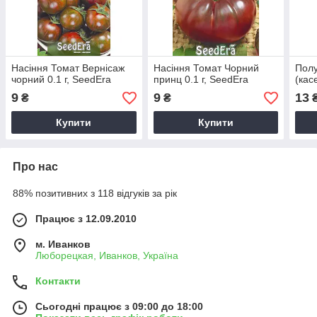
Насіння Томат Вернісаж
Насіння Томат Чорний
Пол
чорний 0.1 г, SeedEra
принц 0.1 г, SeedEra
(кас
9
9
13
₴
₴
Купити
Купити
Про нас
88% позитивних з 118 відгуків за рік
Працює з 12.09.2010
м. Иванков
Люборецкая, Иванков, Україна
Контакти
Сьогодні працює з 09:00 до 18:00