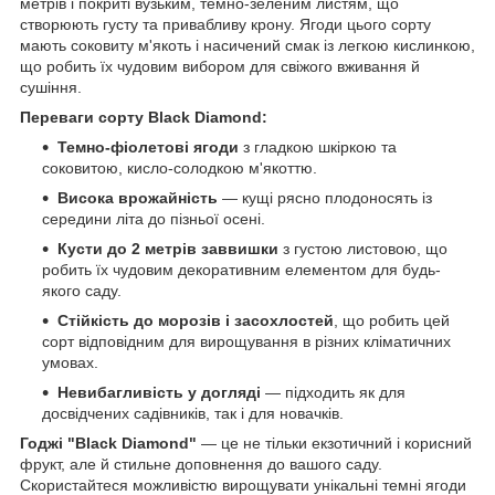
метрів і покриті вузьким, темно-зеленим листям, що
створюють густу та привабливу крону. Ягоди цього сорту
мають соковиту м'якоть і насичений смак із легкою кислинкою,
що робить їх чудовим вибором для свіжого вживання й
сушіння.
Переваги сорту Black Diamond:
Темно-фіолетові ягоди
з гладкою шкіркою та
соковитою, кисло-солодкою м'якоттю.
Висока врожайність
— кущі рясно плодоносять із
середини літа до пізньої осені.
Кусти до 2 метрів заввишки
з густою листовою, що
робить їх чудовим декоративним елементом для будь-
якого саду.
Стійкість до морозів і засохлостей
, що робить цей
сорт відповідним для вирощування в різних кліматичних
умовах.
Невибагливість у догляді
— підходить як для
досвідчених садівників, так і для новачків.
Годжі "Black Diamond"
— це не тільки екзотичний і корисний
фрукт, але й стильне доповнення до вашого саду.
Скористайтеся можливістю вирощувати унікальні темні ягоди