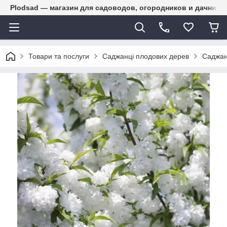
Plodsad — магазин для садоводов, огородников и дачнико
Товари та послуги
Саджанці плодових дерев
Саджан