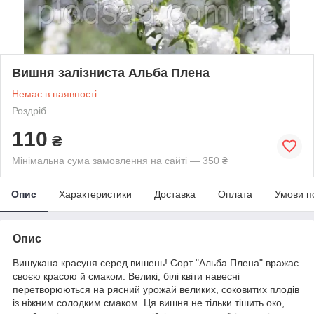
Вишня залізниста Альба Плена
Немає в наявності
Роздріб
110
₴
Мінімальна сума замовлення на сайті — 350 ₴
Опис
Характеристики
Доставка
Оплата
Умови п
Опис
Вишукана красуня серед вишень! Сорт "Альба Плена" вражає
своєю красою й смаком. Великі, білі квіти навесні
перетворюються на рясний урожай великих, соковитих плодів
із ніжним солодким смаком. Ця вишня не тільки тішить око,