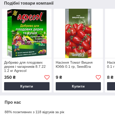
Подібні товари компанії
Добриво для плодових
Насіння Томат Вишня
Насі
дерев і чагарників 8.7.22
Юббі 0.1 гр, SeedEra
0.1 г
1.2 кг Agrecol
350
9
8
₴
₴
₴
Купити
Купити
Про нас
88% позитивних з 118 відгуків за рік