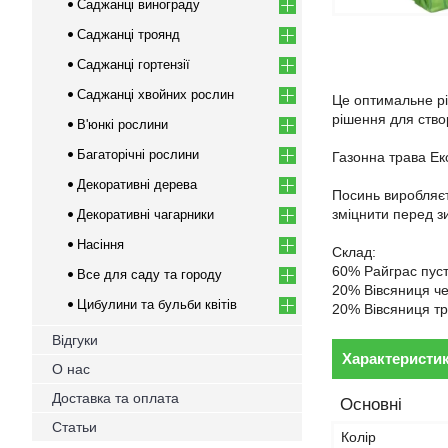
Саджанці винограду
Саджанці троянд
Саджанці гортензії
Саджанці хвойних рослин
Це оптимальне рі
рішення для ство
В'юнкі рослини
Багаторічні рослини
Газонна трава Ек
Декоративні дерева
Посинь виробляєт
зміцнити перед з
Декоративні чагарники
Насіння
Склад:
60% Райграс пуст
Все для саду та городу
20% Вівсяниця ч
Цибулини та бульби квітів
20% Вівсяниця т
Відгуки
Характеристи
О нас
Доставка та оплата
Основні
Статьи
Колір