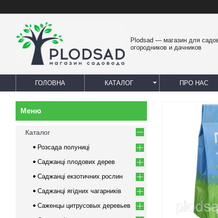
Plodsad — магазин для садо
огородников и дачников
ГОЛОВНА
КАТАЛОГ
ПРО НАС
Каталог
Розсада полуниці
Саджанці плодових дерев
Саджанці екзотичних рослин
Саджанці ягідних чагарників
Саженцы цитрусовых деревьев