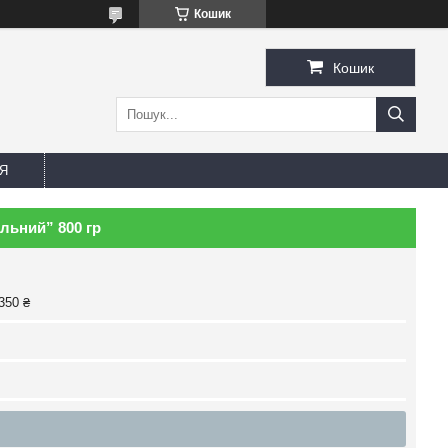
Кошик
Кошик
Я
льний” 800 гр
350 ₴