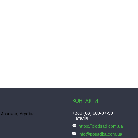
+380 (68) 600-07-99
Иванков, Україна
Наталія
https://plodsad.com.ua
info@posadka.com.ua