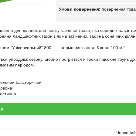
повернення това
шення для ділянок для посіву газонної трави, яка середніх наванта
рення ландшафтних газонів як на затінених, так і на сонячних ділян
оном "Універсальний" 800 г — норма висівання: 3 кг на 100 м2.
ься упродовж сезону, щойно прогріється й трохи підсохне ґрунт, до
имовим періодом.
ельний багаторічний
ервона
ростинна
ки
Червоний