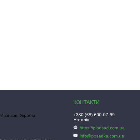
+380 (68) 600-07-99
Иванков, Україна
Наталія
https://plodsad.com.ua
info@posadka.com.ua