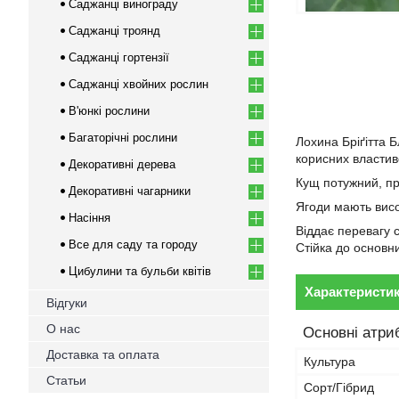
Саджанці винограду
Саджанці троянд
Саджанці гортензії
Саджанці хвойних рослин
В'юнкі рослини
Багаторічні рослини
Лохина Бріґітта Б
корисних властив
Декоративні дерева
Кущ потужний, пр
Декоративні чагарники
Ягоди мають висок
Насіння
Віддає перевагу 
Все для саду та городу
Стійка до основн
Цибулини та бульби квітів
Характеристи
Відгуки
О нас
Основні атри
Доставка та оплата
Культура
Статьи
Сорт/Гібрид