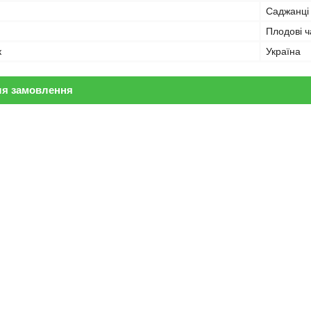
Саджанці
Плодові ч
к
Україна
ля замовлення