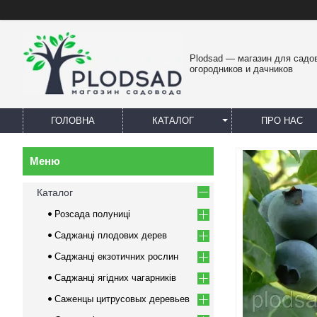
Plodsad — магазин для садо
огородников и дачников
ГОЛОВНА
КАТАЛОГ
ПРО НАС
Каталог
Розсада полуниці
Саджанці плодових дерев
Саджанці екзотичних рослин
Саджанці ягідних чагарників
Саженцы цитрусовых деревьев