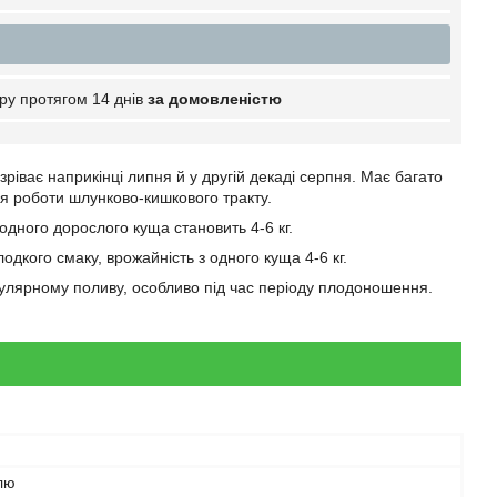
ру протягом 14 днів
за домовленістю
зріває наприкінці липня й у другій декаді серпня. Має багато
ія роботи шлунково-кишкового тракту.
одного дорослого куща становить 4-6 кг.
одкого смаку, врожайність з одного куща 4-6 кг.
гулярному поливу, особливо під час періоду плодоношення.
лю