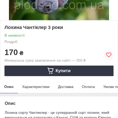
Лохина Чантіклер 3 роки
В наявності
Роздріб
170
₴
Мінімальна сума замовлення на сайті — 350 ₴
Купити
Опис
Характеристики
Доставка
Оплата
Умови п
Опис
Лохина сорту Чантиклер - це суперранній сорт лохини, який
вирощується на плантаціях у Канаді, США та країнах Європи.