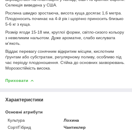
Селекція виведена у США.
Рослина швидко зростаюча, висота куща досягає 1,6 метра.
Плодоносить починає на 4-й рік і щорічно приносить близько
5-6 кг з куща.
Розмір ягоди 15-18 мм, круглої форми, світло-сизого кольору
з невеликим нальотом. Дуже ароматне, слабо кислувата
м'якоть.
Віддає перевагу сонячним відкритим місцям, кислотним
ґрунтам або субстратам, регулярному поливу, особливо під
час періоду плодоношення. Стійка до основних захворювань.
Морозостійкість висока.
Приховати
Характеристики
Основні атрибути
Культура
Лохина
Сорт/Гібрид
Чантиклер