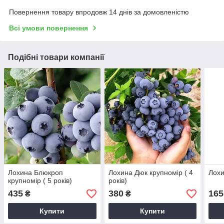
Повернення товару впродовж 14 днів за домовленістю
Всі умови повернення
Подібні товари компанії
Лохина Блюкроп
Лохина Дюк крупномір ( 4
Лохи
крупномір ( 5 років)
років)
435
380
165
₴
₴
Купити
Купити