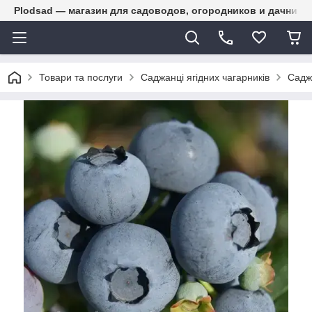
Plodsad — магазин для садоводов, огородников и дачнико
Товари та послуги
Саджанці ягідних чагарників
Садж