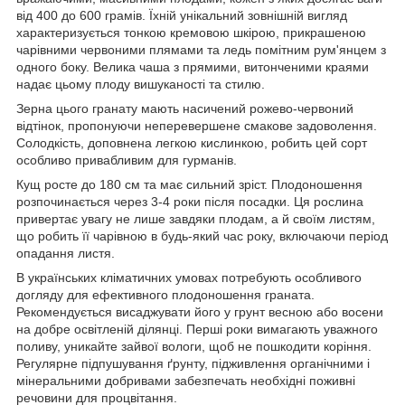
від 400 до 600 грамів. Їхній унікальний зовнішній вигляд
характеризується тонкою кремовою шкірою, прикрашеною
чарівними червоними плямами та ледь помітним рум'янцем з
одного боку. Велика чаша з прямими, витонченими краями
надає цьому плоду вишуканості та стилю.
Зерна цього гранату мають насичений рожево-червоний
відтінок, пропонуючи неперевершене смакове задоволення.
Солодкість, доповнена легкою кислинкою, робить цей сорт
особливо привабливим для гурманів.
Кущ росте до 180 см та має сильний зріст. Плодоношення
розпочинається через 3-4 роки після посадки. Ця рослина
привертає увагу не лише завдяки плодам, а й своїм листям,
що робить її чарівною в будь-який час року, включаючи період
опадання листя.
В українських кліматичних умовах потребують особливого
догляду для ефективного плодоношення граната.
Рекомендується висаджувати його у грунт весною або восени
на добре освітленій ділянці. Перші роки вимагають уважного
поливу, уникайте зайвої вологи, щоб не пошкодити коріння.
Регулярне підпушування ґрунту, підживлення органічними і
мінеральними добривами забезпечать необхідні поживні
речовини для процвітання.