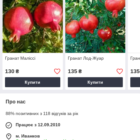
Гранат Маліссі
Гранат Лод-Жуар
Гран
130
135
135
₴
₴
Купити
Купити
Про нас
88% позитивних з 118 відгуків за рік
Працює з 12.09.2010
м. Иванков