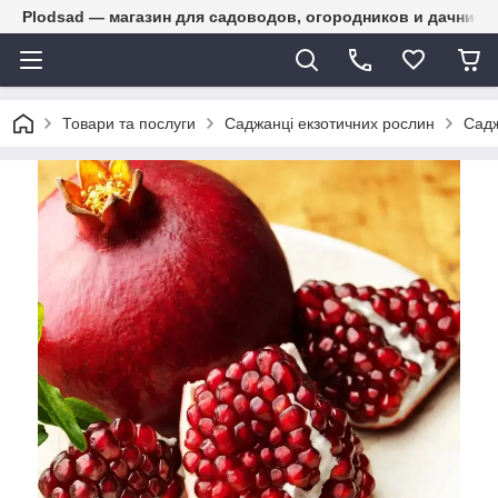
Plodsad — магазин для садоводов, огородников и дачнико
Товари та послуги
Саджанці екзотичних рослин
Садж