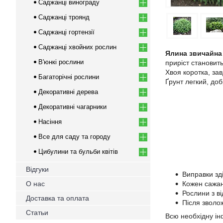
Саджанці винограду
Саджанці троянд
Саджанці гортензії
Саджанці хвойних рослин
Ялина звичайна 
В'юнкі рослини
приріст становить
Хвоя коротка, зав
Багаторічні рослини
Ґрунт легкий, до
Декоративні дерева
Декоративні чагарники
Насіння
Все для саду та городу
Цибулини та бульби квітів
Відгуки
Виправки зд
О нас
Кожен сажан
Рослини з в
Доставка та оплата
Після зволо
Статьи
Всю необхідну ін