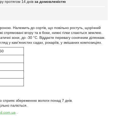
ру протягом 14 днів
за домовленістю
роною. Належить до сортів, що повільно ростуть, щорічний
кі спрямовані вгору та в боки, нижні гілки слаються землею.
атичні зони, до -30 °C. Віддаєте перевагу сонячним ділянкам.
ляд у кам'янистих садах, рокаріїв, у змішаних композиціях.
60
о сприяє збереженню вологи понад 7 днів.
ільно паліється.
ad.com.ua
.