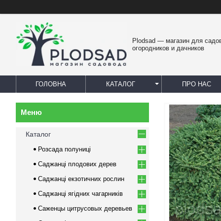
Plodsad — магазин для садо
огородников и дачников
ГОЛОВНА
КАТАЛОГ
ПРО НАС
Каталог
Розсада полуниці
Саджанці плодових дерев
Саджанці екзотичних рослин
Саджанці ягідних чагарників
Саженцы цитрусовых деревьев