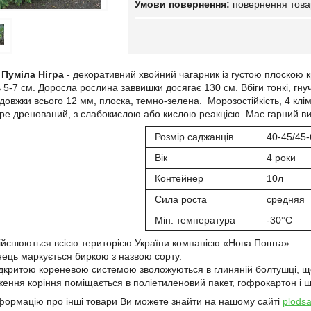
повернення това
Пуміла Нігра
- декоративний хвойний чагарник із густою плоскою к
 5-7 см. Доросла рослина заввишки досягає 130 см. Вбіги тонкі, гнуч
довжки всього 12 мм, плоска, темно-зелена. Морозостійкість, 4 клім
бре дренований, з слабокислою або кислою реакцією. Має гарний виг
Розмір саджанців
40-45/45-
Вік
4 роки
Контейнер
10л
Сила роста
средняя
Мін. температура
-30°C
ійснюються всією територією України компанією «Нова Пошта».
ець маркується биркою з назвою сорту.
ідкритою кореневою системою зволожуються в глиняній болтушці, щ
ження коріння поміщається в поліетиленовий пакет, гофрокартон і щ
формацію про інші товари Ви можете знайти на нашому сайті
plods