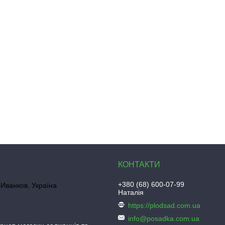
+380 (68) 600-07-99
Иванков, Україна
Наталія
https://plodsad.com.ua
info@posadka.com.ua