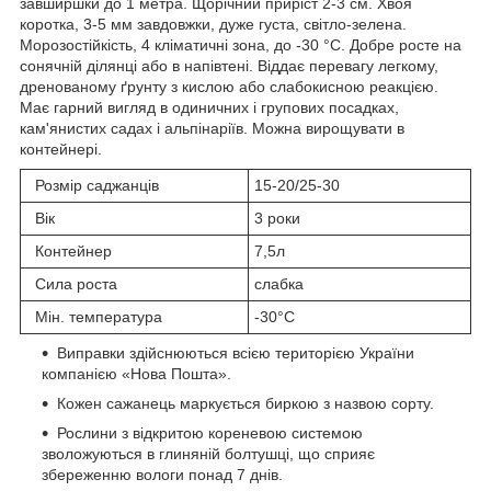
завширшки до 1 метра. Щорічний приріст 2-3 см. Хвоя
коротка, 3-5 мм завдовжки, дуже густа, світло-зелена.
Морозостійкість, 4 кліматичні зона, до -30 °C. Добре росте на
сонячній ділянці або в напівтені. Віддає перевагу легкому,
дренованому ґрунту з кислою або слабокисною реакцією.
Має гарний вигляд в одиничних і групових посадках,
кам'янистих садах і альпінаріїв. Можна вирощувати в
контейнері.
Розмір саджанців
15-20/25-30
Вік
3 роки
Контейнер
7,5л
Сила роста
слабка
Мін. температура
-30°C
Виправки здійснюються всією територією України
компанією «Нова Пошта».
Кожен сажанець маркується биркою з назвою сорту.
Рослини з відкритою кореневою системою
зволожуються в глиняній болтушці, що сприяє
збереженню вологи понад 7 днів.