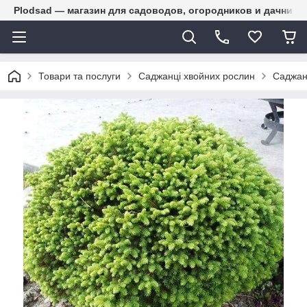
Plodsad — магазин для садоводов, огородников и дачнико
Товари та послуги
Саджанці хвойних рослин
Саджан