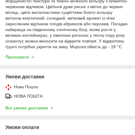
морщинистої текстури та темно-зеленого кольору з блакитно-
червоним відливом. Цвітіння дуже рясне з квітня до червня
місяць, цвіте металчастими суцвіттями білого кольору
витонча екзотичний, солодкий, квітковий аромат із чітко
окресленим відтінком плодів абрикосів або персиків. Посадка
найкраща на південному сонячному боці, може рости у
великих контейнерах, у північних регіонах у теплу пору року
османтус можна виносити на відкрите повітря. У відкритому
ґрунті потрібне укриття на зиму. Морозостійкість до - 18 °C.
Приховати
Умови доставки
Нова Пошта
НОВА ПОШТА
Всі умови доставки
Умови оплати