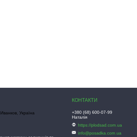
+380 (68) 600-07-99
Иванков, Україна
Наталія
https://plodsad.com.ua
info@posadka.com.ua