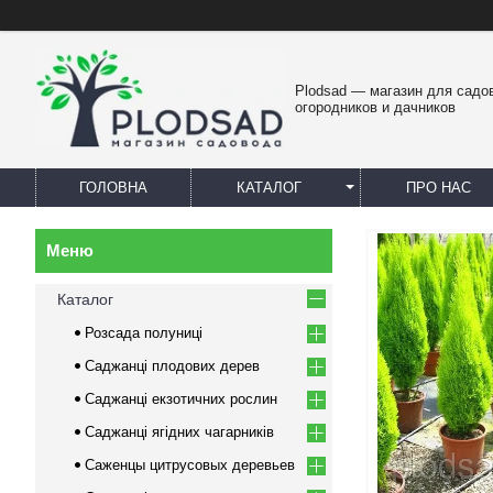
Plodsad — магазин для садо
огородников и дачников
ГОЛОВНА
КАТАЛОГ
ПРО НАС
Каталог
Розсада полуниці
Саджанці плодових дерев
Саджанці екзотичних рослин
Саджанці ягідних чагарників
Саженцы цитрусовых деревьев