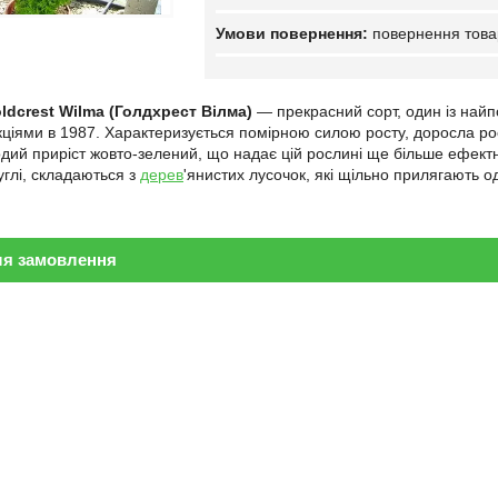
повернення това
dcrest Wilma (Голдхрест Вілма)
— прекрасний сорт, один із най
ціями в 1987. Характеризується помірною силою росту, доросла рос
ий приріст жовто-зелений, що надає цій рослині ще більше ефектно
глі, складаються з
дерев
'янистих лусочок, які щільно прилягають о
ля замовлення