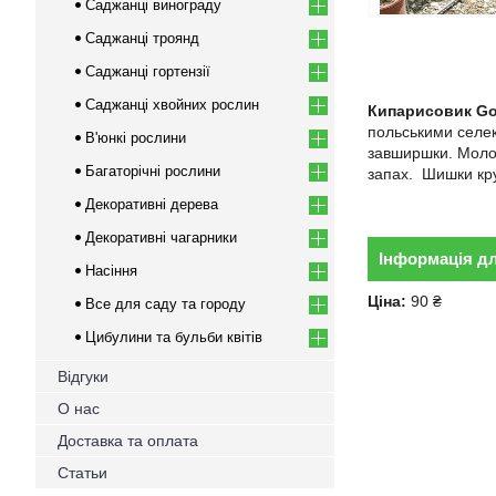
Саджанці винограду
Саджанці троянд
Саджанці гортензії
Саджанці хвойних рослин
Кипарисовик Gol
польськими селек
В'юнкі рослини
завширшки. Молод
Багаторічні рослини
запах. Шишки кру
Декоративні дерева
Декоративні чагарники
Інформація д
Насіння
Ціна:
90 ₴
Все для саду та городу
Цибулини та бульби квітів
Відгуки
О нас
Доставка та оплата
Статьи