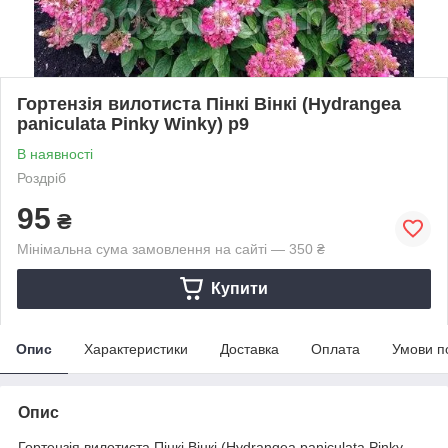
Гортензія вилотиста Пінкі Вінкі (Hydrangea
paniculata Pinky Winky) р9
В наявності
Роздріб
95
₴
Мінімальна сума замовлення на сайті — 350 ₴
Купити
Опис
Характеристики
Доставка
Оплата
Умови п
Опис
Гортензія вилотиста Пінкі Вінкі (Hydrangea paniculata Pinky