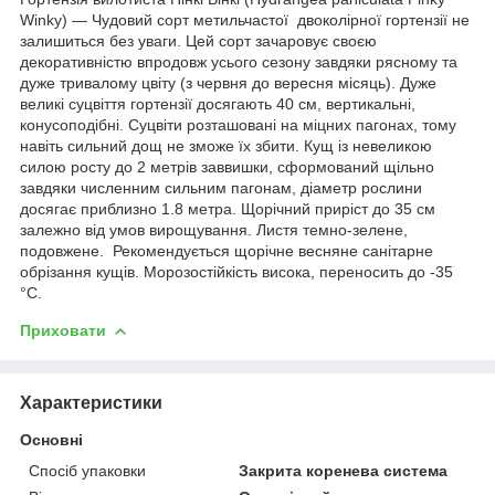
Winky) — Чудовий сорт метильчастої двоколірної гортензії не
залишиться без уваги. Цей сорт зачаровує своєю
декоративністю впродовж усього сезону завдяки рясному та
дуже тривалому цвіту (з червня до вересня місяць). Дуже
великі суцвіття гортензії досягають 40 см, вертикальні,
конусоподібні. Суцвіти розташовані на міцних пагонах, тому
навіть сильний дощ не зможе їх збити. Кущ із невеликою
силою росту до 2 метрів заввишки, сформований щільно
завдяки численним сильним пагонам, діаметр рослини
досягає приблизно 1.8 метра. Щорічний приріст до 35 см
залежно від умов вирощування. Листя темно-зелене,
подовжене. Рекомендується щорічне весняне санітарне
обрізання кущів. Морозостійкість висока, переносить до -35
°C.
Приховати
Характеристики
Основні
Спосіб упаковки
Закрита коренева система