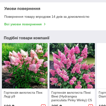
Умови повернення
Повернення товару впродовж 14 днів за домовленістю
Всі умови повернення
Подібні товари компанії
Гортензія вилотиста Пінк
Гортензія вилотиста Пінкі
Горт
Леді р9
Вінкі (Hydrangea
Diam
paniculata Pinky Winky) С5